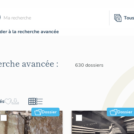
Tou
der à la recherche avancée
herche avancée :
630 dossiers
hés
Dossier
Dossier