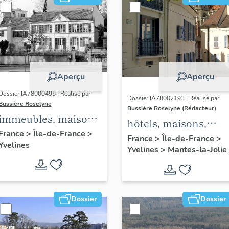
Aperçu
Aperçu
Dossier IA78000495 | Réalisé par
Dossier IA78002193 | Réalisé par
Bussière Roselyne
Bussière Roselyne (Rédacteur)
immeubles, maisons,
hôtels, maisons,
fermes
France
>
Île-de-France
>
immeubles
France
>
Île-de-France
>
Yvelines
Yvelines
>
Mantes-la-Jolie
Dossier
Dossier