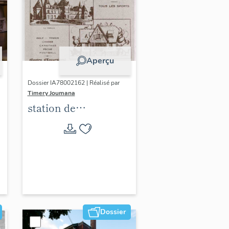
Aperçu
Dossier IA78002162 | Réalisé par
Timery Joumana
station de
villégiature
d'Elisabethville
Dossier