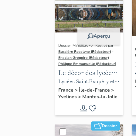
Aperçu
Dossier IM78002670 | Réalisé par
Bussière Roselyne (Rédacteur)
-
Enezian Grégoire (Rédacteur)
-
Philippe Emmanuelle (Rédacteur)
Le décor des lycées
de Mantes
Lycées Saint-Exupéry et
Jean Rostand
France
>
Île-de-France
>
Yvelines
>
Mantes-la-Jolie
Dossier