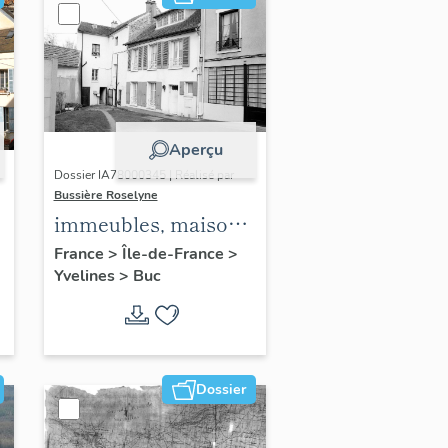
Aperçu
Dossier IA78000345 | Réalisé par
Bussière Roselyne
immeubles, maisons,
fermes
France
>
Île-de-France
>
Yvelines
>
Buc
Dossier