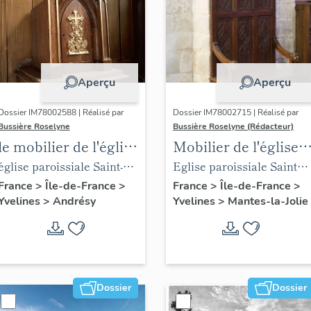
Aperçu
Aperçu
Dossier IM78002588 | Réalisé par
Dossier IM78002715 | Réalisé par
Bussière Roselyne
Bussière Roselyne (Rédacteur)
le mobilier de l'église
Mobilier de l'église
Saint-Germain-de-
Sainte-Anne de
église paroissiale Saint-
Eglise paroissiale Sainte-
Paris (liste
Gassicourt
Germain
Anne
France
>
Île-de-France
>
France
>
Île-de-France
>
Yvelines
>
Andrésy
Yvelines
>
Mantes-la-Jolie
supplémentaire)
Dossier
Dossier