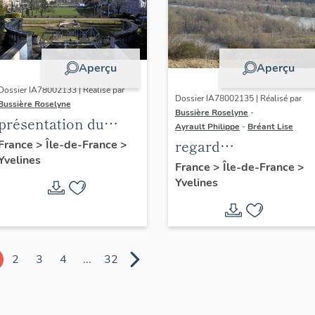
Aperçu
Aperçu
Dossier IA78002133 | Réalisé par
Dossier IA78002135 | Réalisé par
Bussière Roselyne
Bussière Roselyne
-
présentation du
Ayrault Philippe
-
Bréant Lise
diagnostic
regard
France
>
Île-de-France
>
Yvelines
patrimonial, urbain
photographique sur
France
>
Île-de-France
>
et paysager de Seine-
Yvelines
le territoire de Seine
Aval
Aval
2
3
4
...
32