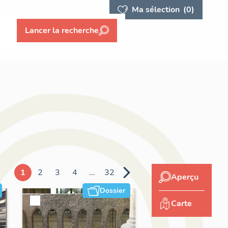
Ma sélection
(0)
s
Lancer la recherche
1
2
3
4
...
32
Aperçu
Dossier
Carte