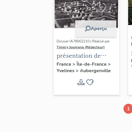
Aperçu
Dossier IA78002210 | Réalisé par
Timery Joumana (Rédacteur)
présentation de
l'étude
France
>
Île-de-France
>
Yvelines
>
Aubergenville
d'Elisabethville
1