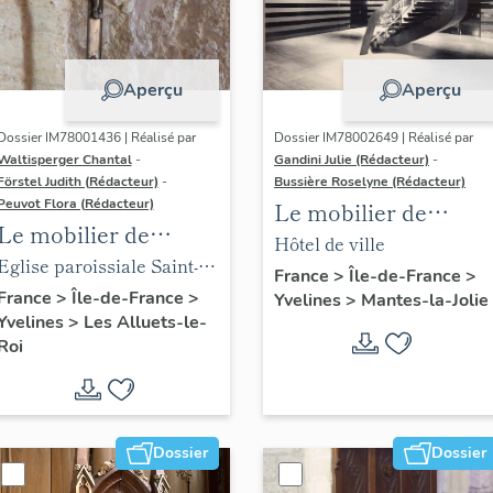
Aperçu
Aperçu
Dossier IM78001436 | Réalisé par
Dossier IM78002649 | Réalisé par
Waltisperger Chantal
-
Gandini Julie (Rédacteur)
-
Förstel Judith (Rédacteur)
-
Bussière Roselyne (Rédacteur)
Peuvot Flora (Rédacteur)
Le mobilier de
Le mobilier de
l'hôtel de ville
Hôtel de ville
l'église paroissiale
Eglise paroissiale Saint-
France
>
Île-de-France
>
Saint-Nicolas
Nicolas
France
>
Île-de-France
>
Yvelines
>
Mantes-la-Jolie
Yvelines
>
Les Alluets-le-
Roi
Dossier
Dossier