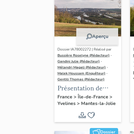
Aperçu
Dossier IA78002272 | Réalisé par
Bussière Roselyne (Rédacteur)
-
Gandini Julie (Rédacteur)
-
Mélandri Magali (Rédacteur)
-
Malek Houssam (Enquêteur)
-
Gentili Thomas (Rédacteur)
Présentation de
l'étude
France
>
Île-de-France
>
Yvelines
>
Mantes-la-Jolie
Dossier