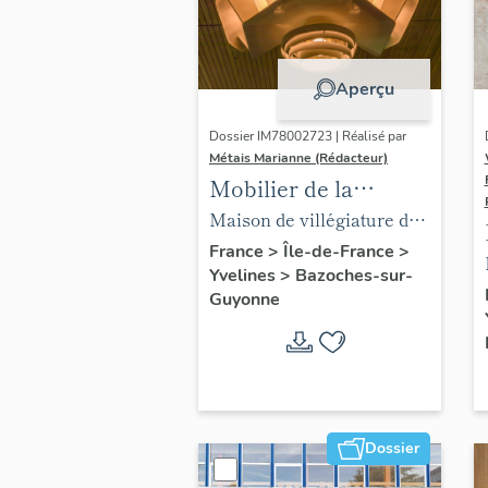
Aperçu
Dossier IM78002723 | Réalisé par
Métais Marianne (Rédacteur)
Mobilier de la
maison Louis Carré
Maison de villégiature dite
maison Louis Carré
France
>
Île-de-France
>
Yvelines
>
Bazoches-sur-
Guyonne
Dossier