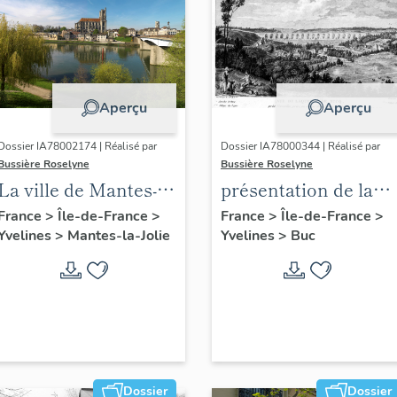
Aperçu
Aperçu
Dossier IA78002174 | Réalisé par
Dossier IA78000344 | Réalisé par
Bussière Roselyne
Bussière Roselyne
La ville de Mantes-la-
présentation de la
Jolie
commune de Buc
France
>
Île-de-France
>
France
>
Île-de-France
>
Yvelines
>
Mantes-la-Jolie
Yvelines
>
Buc
Dossier
Dossier