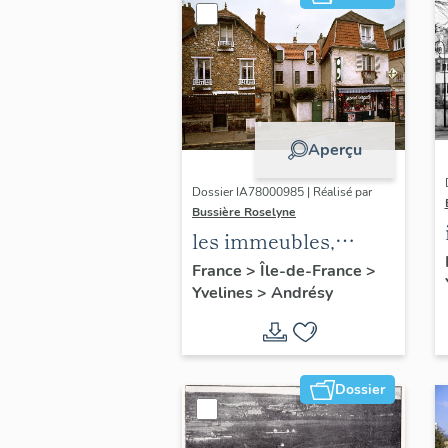
Aperçu
Dossier IA78000985 | Réalisé par
Bussière Roselyne
les immeubles,
maisons et fermes
France
>
Île-de-France
>
Yvelines
>
Andrésy
du canton d'Andrésy
Dossier