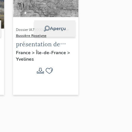
Aperçu
Dossier IA78000496 | Réalisé par
Bussière Roselyne
présentation de
l'étude du
France
>
Île-de-France
>
Yvelines
patrimoine de l'aire
d'étude Versailles
périphérie sud
-