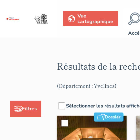
Vue
cartographique
Accé
Résultats de la rec
(Département : Yvelines)
Sélectionner les résultats affic
Filtres
Dossier