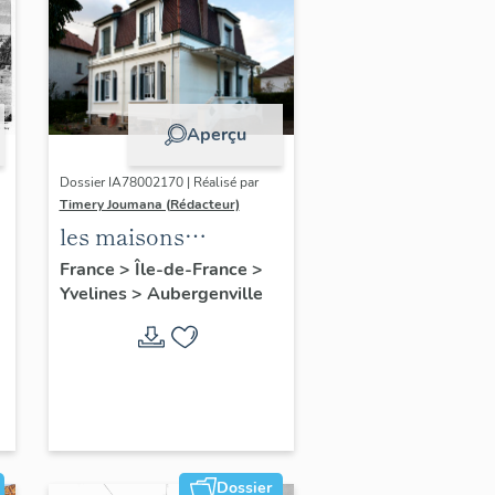
Aperçu
Dossier IA78002170 | Réalisé par
Timery Joumana (Rédacteur)
les maisons
d'Elisabethville
France
>
Île-de-France
>
Yvelines
>
Aubergenville
Dossier