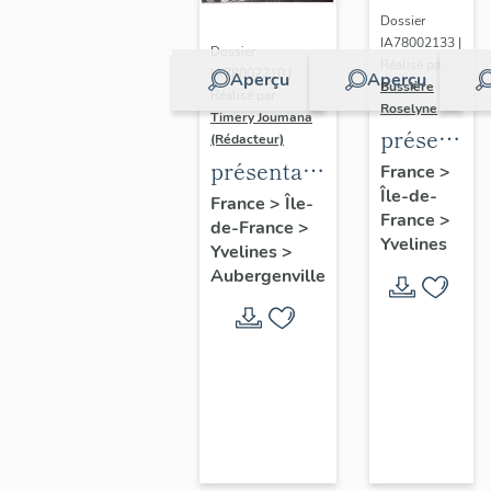
Dossier
IA78002133 |
Dossier
Réalisé par
IA78002210 |
Aperçu
Aperçu
Bussière
Réalisé par
Roselyne
Timery Joumana
présentat
(Rédacteur)
du
présentation
France
>
Île-de-
diagnostic
de l'étude
France
>
Île-
France
>
patrimonia
de-France
>
d'Elisabethville
Yvelines
Yvelines
>
urbain
Aubergenville
et
paysager
de
Seine-
Aval