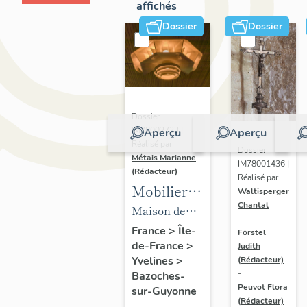
affichés
Dossier
Dossier
Dossier
IM78002723 |
Aperçu
Aperçu
Réalisé par
Dossier
Métais Marianne
IM78001436 |
(Rédacteur)
Réalisé par
Mobilier
Waltisperger
Chantal
de la
Maison de
-
maison
villégiature
France
>
Île-
Förstel
de-France
>
Louis
Judith
dite maison
Yvelines
>
(Rédacteur)
Carré
Louis Carré
-
Bazoches-
Peuvot Flora
sur-Guyonne
(Rédacteur)