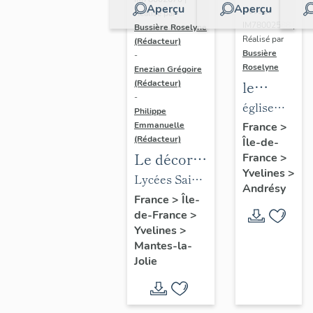
Aperçu
Aperçu
Dossier
Réalisé par
IM78002588 |
Bussière Roselyne
Réalisé par
(Rédacteur)
Bussière
-
Roselyne
Enezian Grégoire
le
(Rédacteur)
-
mobilier
église
Philippe
de
paroissiale
Emmanuelle
France
>
(Rédacteur)
Île-de-
l'église
Saint-
Le décor
France
>
Saint-
Germain
Yvelines
>
des lycées
Lycées Saint-
Germain-
Andrésy
de Mantes
Exupéry et
France
>
Île-
de-
de-France
>
Jean Rostand
Paris
Yvelines
>
(liste
Mantes-la-
supplémen
Jolie