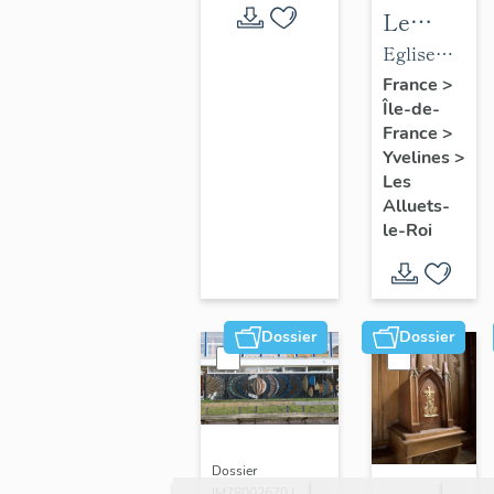
Le
mobilier
Eglise
de
paroissiale
France
>
Île-de-
l'église
Saint-
France
>
paroissial
Nicolas
Yvelines
>
Saint-
Les
Nicolas
Alluets-
le-Roi
Dossier
Dossier
Dossier
IM78002670 |