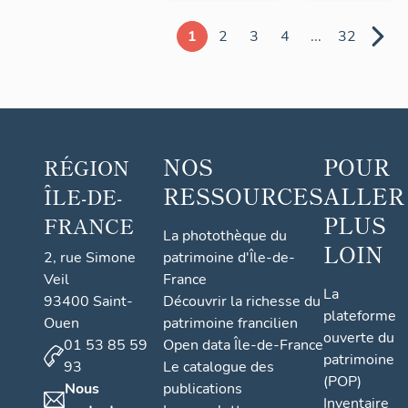
1
2
3
4
...
32
NOS
POUR
RÉGION
RESSOURCES
ALLER
ÎLE-DE-
PLUS
FRANCE
La photothèque du
LOIN
2, rue Simone
patrimoine d'Île-de-
Veil
France
La
93400 Saint-
Découvrir la richesse du
plateforme
Ouen
patrimoine francilien
ouverte du
01 53 85 59
Open data Île-de-France
patrimoine
93
Le catalogue des
(POP)
Nous
publications
Inventaire