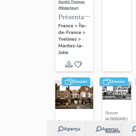
Gentili Thomas
(Rédacteur)
Présentation
de l'étude
France
>
Île-
de-France
>
Yvelines
>
Mantes-la-
Jolie
Dossier
Dossier
Dossier
IA78000495 |
Dossier
Réalisé par
IA78000985 |
Aperçu
Aperçu
Bussière
Réalisé par