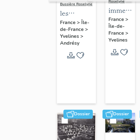
Roselyne
Bussière Roselyne
immeubles
les
maisons,
France
>
immeubles,
France
>
Île-
Île-de-
fermes
de-France
>
maisons et
France
>
Yvelines
>
fermes du
Yvelines
Andrésy
canton
d'Andrésy
Dossier
Dossier