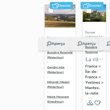
Dossier
Dossier
Dossier
IA78002174 |
Dossier
Réalisé par
IA78002272 |
Aperçu
Aperçu
Bussière
Réalisé par
Roselyne
Bussière Roselyne
La ville
(Rédacteur)
-
de
France
>
Gandini Julie
Île-de-
Mantes-
(Rédacteur)
France
>
-
la-Jolie
Yvelines
>
Mélandri Magali
(Rédacteur)
Mantes-
-
la-Jolie
Malek Houssam
(Enquêteur)
-