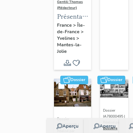
Gentili Thomas
(Rédacteur)
Présentation
de l'étude
France
>
Île-
de-France
>
Yvelines
>
Mantes-la-
Jolie
Dossier
Dossier
Dossier
IA78000495 |
Dossier
Réalisé par
IA78000985 |
Aperçu
Aperçu
Bussière
Réalisé par