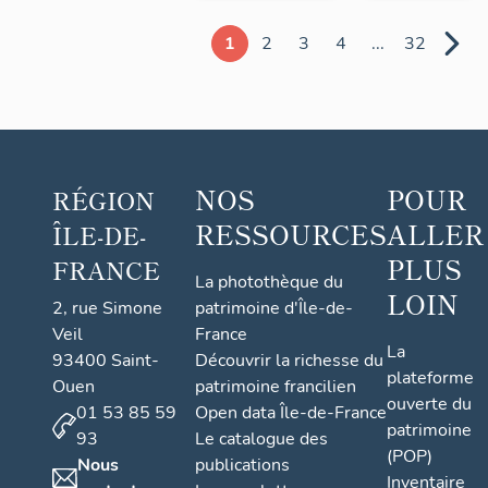
1
2
3
4
...
32
NOS
POUR
RÉGION
RESSOURCES
ALLER
ÎLE-DE-
PLUS
FRANCE
La photothèque du
LOIN
2, rue Simone
patrimoine d'Île-de-
Veil
France
La
93400 Saint-
Découvrir la richesse du
plateforme
Ouen
patrimoine francilien
ouverte du
01 53 85 59
Open data Île-de-France
patrimoine
93
Le catalogue des
(POP)
Nous
publications
Inventaire