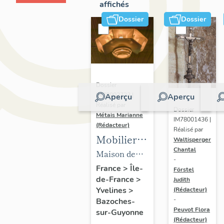
affichés
Dossier
Dossier
Dossier
IM78002723 |
Aperçu
Aperçu
Réalisé par
Dossier
Métais Marianne
IM78001436 |
(Rédacteur)
Réalisé par
Mobilier
Waltisperger
Chantal
de la
Maison de
-
maison
villégiature
France
>
Île-
Förstel
de-France
>
Louis
Judith
dite maison
Yvelines
>
(Rédacteur)
Carré
Louis Carré
-
Bazoches-
Peuvot Flora
sur-Guyonne
(Rédacteur)