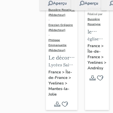
Aperçu
Aperçu
Dossier
Réalisé par
IM78002588 |
Bussière Roselyne
Réalisé par
(Rédacteur)
Bussière
-
Roselyne
Enezian Grégoire
le
(Rédacteur)
-
mobilier
église
Philippe
de
paroissiale
Emmanuelle
France
>
(Rédacteur)
Île-de-
l'église
Saint-
Le décor
France
>
Saint-
Germain
Yvelines
>
des lycées
Lycées Saint-
Germain-
Andrésy
de Mantes
Exupéry et
France
>
Île-
de-
de-France
>
Jean Rostand
Paris
Yvelines
>
(liste
Mantes-la-
supplémen
Jolie