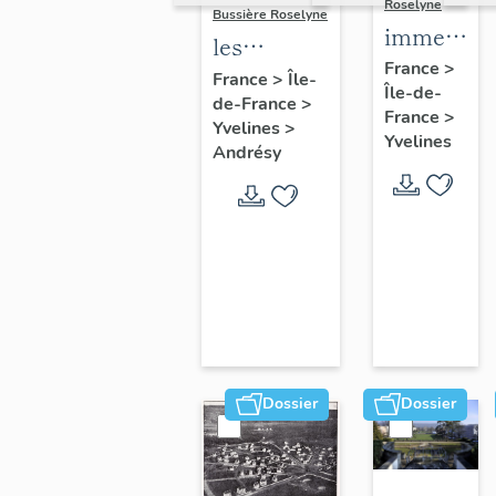
Roselyne
Bussière Roselyne
immeubles
les
maisons,
France
>
immeubles,
France
>
Île-
Île-de-
fermes
de-France
>
maisons et
France
>
Yvelines
>
fermes du
Yvelines
Andrésy
canton
d'Andrésy
Dossier
Dossier