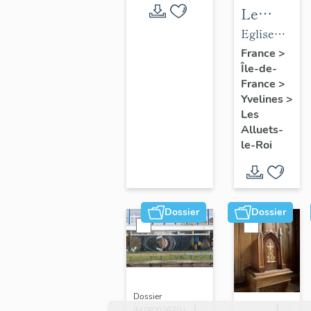
Le
mobilier
Eglise
de
paroissiale
France
>
Île-de-
l'église
Saint-
France
>
paroissial
Nicolas
Yvelines
>
Saint-
Les
Nicolas
Alluets-
le-Roi
Dossier
Dossier
Dossier
IM78002670 |