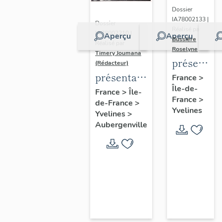
Dossier
IA78002133 |
Dossier
Réalisé par
IA78002210 |
Aperçu
Aperçu
Bussière
Réalisé par
Roselyne
Timery Joumana
présentat
(Rédacteur)
du
présentation
France
>
Île-de-
diagnostic
de l'étude
France
>
Île-
France
>
patrimonia
de-France
>
d'Elisabethville
Yvelines
Yvelines
>
urbain
Aubergenville
et
paysager
de
Seine-
Aval