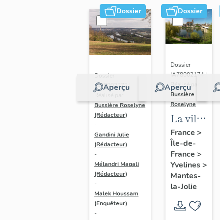
Dossier
Dossier
Dossier
IA78002174 |
Dossier
Réalisé par
IA78002272 |
Aperçu
Aperçu
Bussière
Réalisé par
Roselyne
Bussière Roselyne
La ville
(Rédacteur)
-
de
France
>
Gandini Julie
Île-de-
Mantes-
(Rédacteur)
France
>
-
la-Jolie
Yvelines
>
Mélandri Magali
(Rédacteur)
Mantes-
-
la-Jolie
Malek Houssam
(Enquêteur)
-