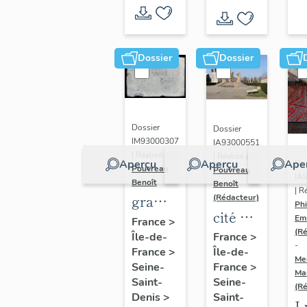
Dossier
Dossier
Dossier
Dossier
IM93000307
IA93000551
| Réalisé par
| Réalisé par
Aperçu
Aperçu
Ape
Dos
Pouvreau
Pouvreau
IA
Benoît
Benoît
| R
graffiti
(Rédacteur)
Phi
cité de
de la
Em
France
>
la
(R
Île-de-
cité de
France
>
-
France
>
Île-de-
Muette
la
Me
Seine-
France
>
Ma
Muette,
Saint-
Seine-
(R
dite
Denis
>
Saint-
L