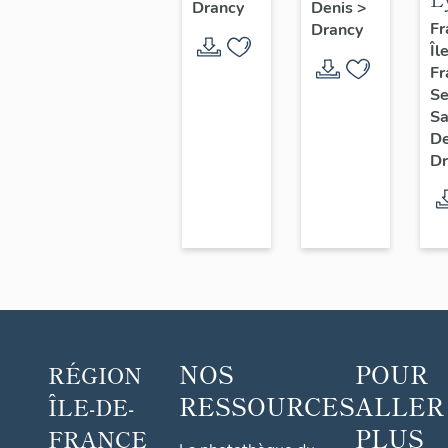
Drancy
Denis
>
aussi
E
Fr
Drancy
camp
Îl
D
de
Fr
Drancy
Se
Sa
D
Dr
NOS
POUR
RÉGION
RESSOURCES
ALLER
ÎLE-DE-
PLUS
FRANCE