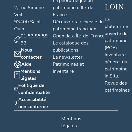
La photothèque du
LOIN
2, rue Simone
patrimoine d'Île-de-
Veil
France
La
93400 Saint-
Découvrir la richesse du
plateforme
Ouen
patrimoine francilien
ouverte du
01 53 85 59
Open data Île-de-France
patrimoine
93
Le catalogue des
(POP)
Nous
publications
Inventaire
contacter
La newsletter
général du
Aide
Patrimoines et
patrimoine
Mentions
Inventaire
In Situ.
légales
Revue des
Politique de
patrimoines
confidentialité
Accessibilité :
non conforme
Mentions
légales