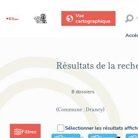
Vue
cartographique
Accéd
Résultats de la rech
8 dossiers
(Commune : Drancy)
Sélectionner les résultats affic
Filtres