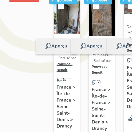
Dossier
Dossier
Dos
IM
| R
Po
Aperçu
Aperçu
Ape
Dossier
Dossier
Be
IM93000309
IM93000311
gr
| Réalisé par
| Réalisé par
Pouvreau
s
Pouvreau
Fr
Benoît
Benoît
Îl
m
graffiti
graffiti
Fr
et
de
Se
France
>
sur
France
>
c
Sa
Île-de-
chambrée
Île-de-
conduit
d
D
France
>
sur
France
>
de
Dr
Seine-
"
Seine-
revers
cheminée
Saint-
p
Saint-
de
Denis
>
Denis
>
Drancy
façade
Drancy