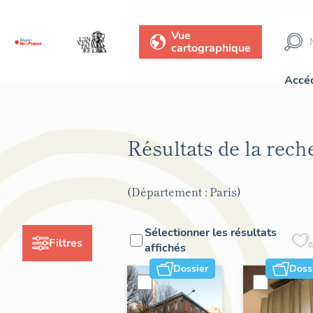
Vue
cartographique
Accéd
Résultats de la rec
(Département : Paris)
Sélectionner les résultats
Filtres
affichés
Dossier
Doss