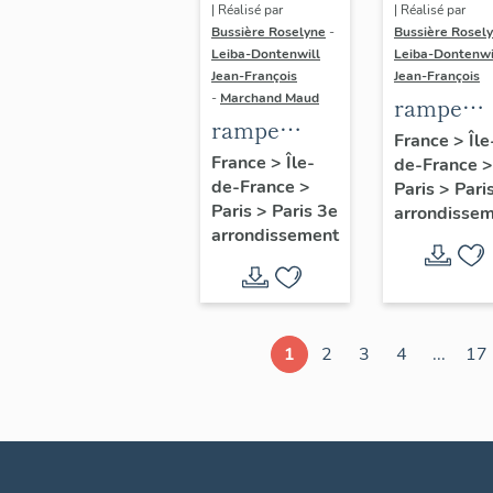
| Réalisé par
| Réalisé par
Bussière Roselyne
-
Bussière Rosel
Leiba-Dontenwill
Leiba-Dontenwi
Jean-François
Jean-François
-
Marchand Maud
rampe
rampe
d'appui,
France
>
Île
d'appui,
France
>
Île-
de-France
>
escalier 
de-France
>
escalier de
Paris
>
Pari
la maison
Paris
>
Paris 3e
arrondisse
la maison à
porte
arrondissement
porte
cochère
cochère
dite hôtel
(non étudié)
de Bence
(non étud
1
2
3
4
...
17