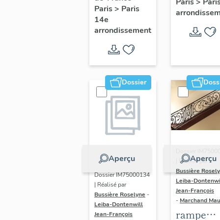
Paris
>
Pari
l' hôtel d
Paris
>
Paris
Adolescents
arrondisse
Sandrevil
14e
arrondissement
(non étud
Dossier
Doss
Dossier IM7500
Aperçu
Aperçu
| Réalisé par
Bussière Rosel
Dossier IM75000134
Leiba-Dontenwi
| Réalisé par
Jean-François
Bussière Roselyne
-
-
Marchand Ma
Leiba-Dontenwill
rampe
Jean-François