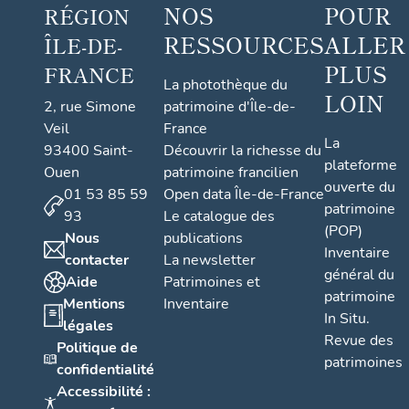
NOS
POUR
RÉGION
RESSOURCES
ALLER
ÎLE-DE-
PLUS
FRANCE
La photothèque du
LOIN
2, rue Simone
patrimoine d'Île-de-
Veil
France
La
93400 Saint-
Découvrir la richesse du
plateforme
Ouen
patrimoine francilien
ouverte du
01 53 85 59
Open data Île-de-France
patrimoine
93
Le catalogue des
(POP)
Nous
publications
Inventaire
contacter
La newsletter
général du
Aide
Patrimoines et
patrimoine
Mentions
Inventaire
In Situ.
légales
Revue des
Politique de
patrimoines
confidentialité
Accessibilité :