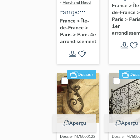
-
Marchand Maud
d'appui,
France
>
Île
rampe
de-France
>
escalier 
d'appui,
Paris
>
Pari
France
>
Île-
la maison
1er
de-France
>
escalier de
porte
arrondisse
Paris
>
Paris 4e
la maison à
cochère
arrondissement
porte
(non étud
cochère
dite hôtel
Charpentier
Dossier
Doss
(non étudié)
Aperçu
Aperçu
Dossier IM75000122
Dossier IM7500