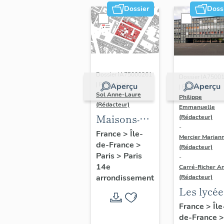
Dossier
Doss
Dossier IA75000261
Dossier IA7500
| Réalisé par
Aperçu
Aperçu
| Réalisé par
Sol Anne-Laure
Philippe
(Rédacteur)
Emmanuelle
Maisons-
(Rédacteur)
-
immeubles
France
>
Île-
Mercier Marian
de-France
>
(Rédacteur)
Paris
>
Paris
-
14e
Carré-Richer An
arrondissement
(Rédacteur)
Les lycée
parisiens
France
>
Île
de-France
>
Jean-Cla