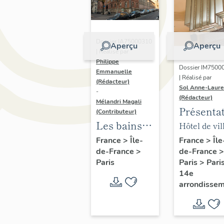
Dossier IA75000310
Aperçu
Aperçu
| Réalisé par
Philippe
Dossier IM7500
Emmanuelle
| Réalisé par
(Rédacteur)
Sol Anne-Laure
-
(Rédacteur)
Mélandri Magali
Présenta
(Contributeur)
du mobili
Les bains
Hôtel de vil
de la mai
douches
annexe
France
>
Île
France
>
Île-
de-France
>
de-France
>
annexe
municipaux
Paris
>
Pari
Paris
de la ville
14e
de Paris
arrondisse