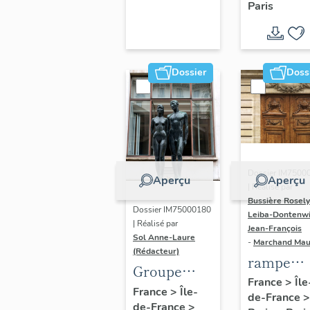
Paris
Dondel e
Roger
Dhuit
Dossier
Doss
Dossier IM7500
Aperçu
Aperçu
| Réalisé par
Bussière Rosel
Dossier IM75000180
Leiba-Dontenwi
| Réalisé par
Jean-François
Sol Anne-Laure
-
Marchand Ma
(Rédacteur)
rampe
Groupe
d'appui,
France
>
Île
sculpté :
France
>
Île-
de-France
>
escalier 
de-France
>
Les