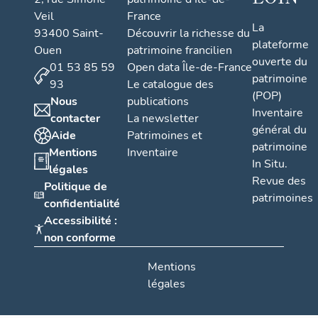
Veil
France
La
93400 Saint-
Découvrir la richesse du
plateforme
Ouen
patrimoine francilien
ouverte du
01 53 85 59
Open data Île-de-France
patrimoine
93
Le catalogue des
(POP)
Nous
publications
Inventaire
contacter
La newsletter
général du
Aide
Patrimoines et
patrimoine
Mentions
Inventaire
In Situ.
légales
Revue des
Politique de
patrimoines
confidentialité
Accessibilité :
non conforme
Mentions
légales