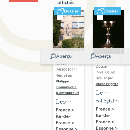
affichés
Dossier
Dossier
Aperçu
Aperçu
Dossier
Dossier
IA91001044 |
IM91001391 |
Réalisé par
Réalisé par
Philippe
Blanc Brigitte
Emmanuelle
Le
(Contributeur)
mobilier
Les
collégiale
de la
établissements
de
France
>
France
>
Île-de-
collégiale
Île-de-
scientifiques
chanoines
France
>
France
>
de
et
de la
Essonne
>
Essonne
>