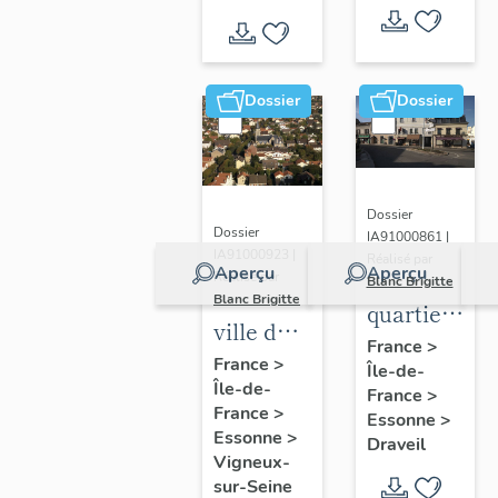
Dossier
Dossier
Dossier
Dossier
IA91000861 |
IA91000923 |
Réalisé par
Aperçu
Aperçu
Réalisé par
Blanc Brigitte
Blanc Brigitte
quartier
ville de
du
France
>
Vigneux-
France
>
Île-de-
centre
Île-de-
sur-
France
>
France
>
Essonne
>
Seine
Essonne
>
Draveil
Vigneux-
sur-Seine