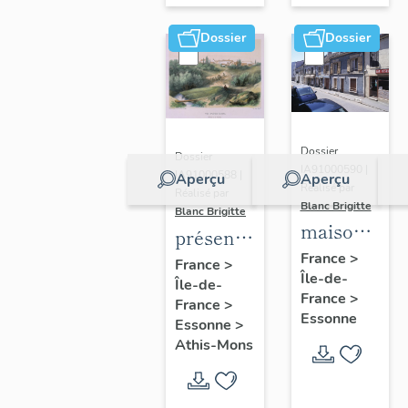
Dossier
Dossier
Dossier
Dossier
IA91000590 |
IA91000588 |
Aperçu
Aperçu
Réalisé par
Réalisé par
Blanc Brigitte
Blanc Brigitte
maisons,
présentation
immeubles
France
>
de la
France
>
Île-de-
Île-de-
commune
France
>
France
>
d'Athis-
Essonne
Essonne
>
Mons
Athis-Mons