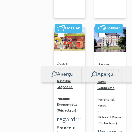
Dossier
Dossier
Dossier
Dossier
IA91001043 |
IA91001009 |
Aperçu
Aperçu
Réalisé par
Réalisé par
Asseline
Tozer
Stéphane
Guillaume
-
-
Philippe
Marchand,
Emmanuelle
Maud
(Rédacteur)
-
regard
Bétored Diane
(Rédacteur)
photographique
France
>
Présentatio