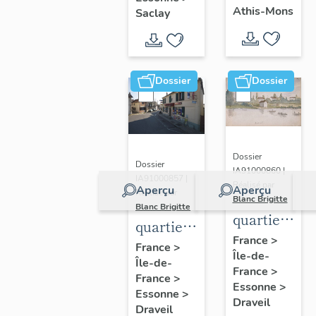
chanoines
universitaires
congrégation
Athis-Mons
Saclay
de la
du
de Saint-
congrégatio
plateau
Victor,
de Saint-
de
église
Dossier
Dossier
Victor,
Saclay
paroissiale
église
Saint-
paroissiale
Denis
Saint-
Dossier
Denis
Dossier
IA91000860 |
IA91000857 |
Réalisé par
Aperçu
Aperçu
Réalisé par
Blanc Brigitte
Blanc Brigitte
quartier
quartier
des
France
>
de
France
>
Île-de-
bords de
Île-de-
Mainville
France
>
Seine
France
>
Essonne
>
Essonne
>
Draveil
Draveil