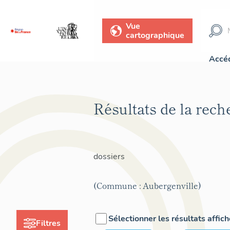
Vue
cartographique
Accéd
Résultats de la rec
dossiers
(Commune : Aubergenville)
Sélectionner les résultats affic
Filtres