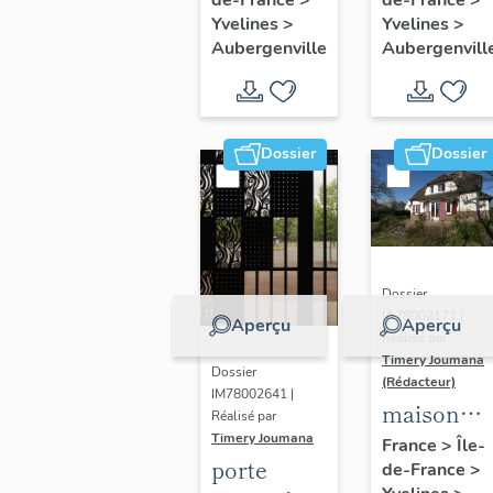
Thérèse
peintures
Yvelines
>
Yvelines
>
de l'Enfant
monument
Aubergenville
Aubergenvill
Jésus
Dossier
Dossier
Dossier
IA78002171 |
Aperçu
Aperçu
Réalisé par
Timery Joumana
Dossier
(Rédacteur)
IM78002641 |
maison
Réalisé par
dite "villa
Timery Joumana
France
>
Île-
porte
de-France
>
le Bois