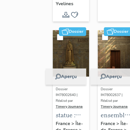
Yvelines
territoire
de Seine-
Aval
Dossier
Dossier
Aperçu
Aperçu
Dossier
Dossier
IM78002640 |
IM78002637 |
Réalisé par
Réalisé par
Timery Joumana
Timery Joumana
statue :
ensemble
Sainte-
de
France
>
Île-
France
>
Île-
de-France
>
de-France
>