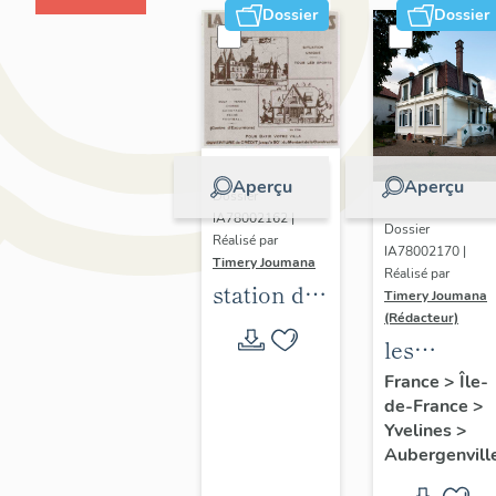
Dossier
Dossier
Aperçu
Aperçu
Dossier
IA78002162 |
Dossier
Réalisé par
IA78002170 |
Timery Joumana
Réalisé par
station de
Timery Joumana
villégiature
(Rédacteur)
les
d'Elisabethville
maisons
France
>
Île-
de-France
>
d'Elisabeth
Yvelines
>
Aubergenvill