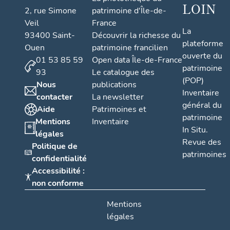
LOIN
2, rue Simone
patrimoine d'Île-de-
Veil
France
La
93400 Saint-
Découvrir la richesse du
plateforme
Ouen
patrimoine francilien
ouverte du
01 53 85 59
Open data Île-de-France
patrimoine
93
Le catalogue des
(POP)
Nous
publications
Inventaire
contacter
La newsletter
général du
Aide
Patrimoines et
patrimoine
Mentions
Inventaire
In Situ.
légales
Revue des
Politique de
patrimoines
confidentialité
Accessibilité :
non conforme
Mentions
légales