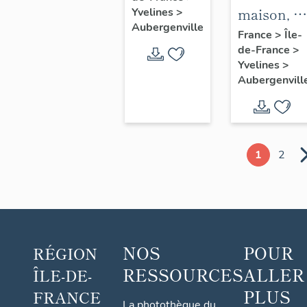
maison, 1
Yvelines
>
Saint-
Aubergenville
avenue
France
>
Île-
Christophe
de-France
>
Albert 1er
Yvelines
>
Aubergenvill
1
2
NOS
POUR
RÉGION
RESSOURCES
ALLER
ÎLE-DE-
PLUS
FRANCE
La photothèque du