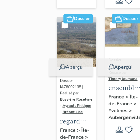
Dossier
Dossier
Dossier
IM78002639 |
Aperçu
Aperçu
Réalisé par
Timery Joumana
Dossier
ensemble
IA78002135 |
Réalisé par
de cinq
France
>
Île-
Bussière Roselyne
de-France
>
peintures
-
Ayrault Philippe
Yvelines
>
monument
-
Bréant Lise
Aubergenvill
regard
photographique
France
>
Île-
de-France
>
sur le