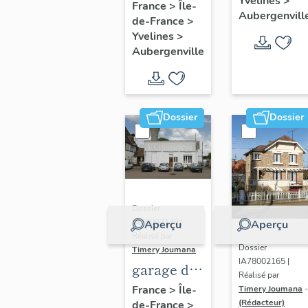
Yvelines
>
fleuri", 27
France
>
Île-
Aubergenvill
de-France
>
avenue
Yvelines
>
d'Ypres
Aubergenville
Dossier
Dossier
Dossier
IA78002139 |
Aperçu
Aperçu
Réalisé par
Dossier
Timery Joumana
IA78002165 |
garage de
Réalisé par
réparation
France
>
Île-
Timery Joumana
-
(Rédacteur)
de-France
>
automobile