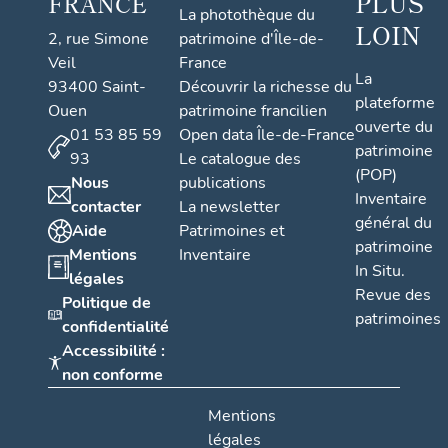
PLUS
FRANCE
La photothèque du
LOIN
2, rue Simone
patrimoine d'Île-de-
Veil
France
La
93400 Saint-
Découvrir la richesse du
plateforme
Ouen
patrimoine francilien
ouverte du
01 53 85 59
Open data Île-de-France
patrimoine
93
Le catalogue des
(POP)
Nous
publications
Inventaire
contacter
La newsletter
général du
Aide
Patrimoines et
patrimoine
Mentions
Inventaire
In Situ.
légales
Revue des
Politique de
patrimoines
confidentialité
Accessibilité :
non conforme
Mentions
légales