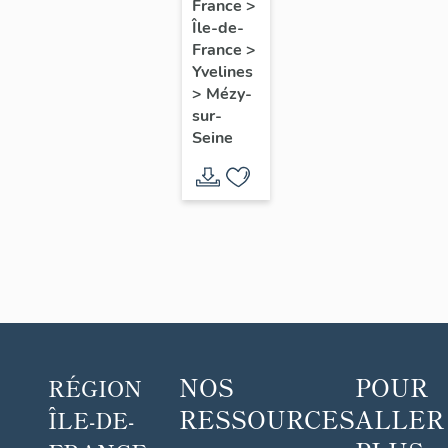
de
France
>
Île-de-
villégiature
France
>
dite
Yvelines
villa
>
Mézy-
ou
sur-
Seine
château
Poiret
NOS
POUR
RÉGION
RESSOURCES
ALLER
ÎLE-DE-