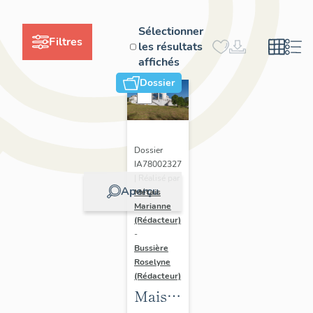
Sélectionner
Filtres
les résultats
affichés
Dossier
Dossier
IA78002327
| Réalisé par
Aperçu
Métais
Marianne
(Rédacteur)
-
Bussière
Roselyne
(Rédacteur)
Maison