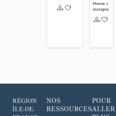
Marsilly
Marne
>
(non étudié)
Jossigny
NOS
POUR
RÉGION
RESSOURCES
ALLER
ÎLE-DE-