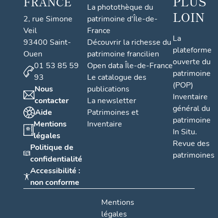
PLUS
FRANCE
La photothèque du
LOIN
2, rue Simone
patrimoine d'Île-de-
Veil
France
La
93400 Saint-
Découvrir la richesse du
plateforme
Ouen
patrimoine francilien
ouverte du
01 53 85 59
Open data Île-de-France
patrimoine
93
Le catalogue des
(POP)
Nous
publications
Inventaire
contacter
La newsletter
général du
Aide
Patrimoines et
patrimoine
Mentions
Inventaire
In Situ.
légales
Revue des
Politique de
patrimoines
confidentialité
Accessibilité :
non conforme
Mentions
légales