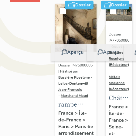
Dossier
Dossier
Dossier
IA77050086
| Réalisé par
Aperçu
Aperçu
Bussière
Roselyne
(Rédacteur)
Dossier IM75000085
-
| Réalisé par
Métais
Bussière Roselyne
-
Marianne
Leiba-Dontenwill
(Rédacteur)
Jean-François
-
Marchand Maud
Château
rampe
de
France
>
d'appui,
France
>
Île-
Île-de-
Jossigny
de-France
>
escalier de
France
>
Paris
>
Paris 6e
Seine-
l' hôtel de
arrondissement
et-