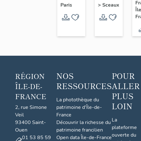
et
I
Fr
>
Sceaux
Paris
Centre
Îl
t
Fr
national
O
d'entraînement
d
de la
a
Fédération
1
Française
de
Tennis
NOS
POUR
RÉGION
RESSOURCES
ALLER
ÎLE-DE-
PLUS
FRANCE
La photothèque du
LOIN
2, rue Simone
patrimoine d'Île-de-
Veil
France
La
93400 Saint-
Découvrir la richesse du
plateforme
Ouen
patrimoine francilien
ouverte du
01 53 85 59
Open data Île-de-France