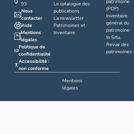
patrimoine
93
Le catalogue des
(POP)
Nous
publications
Inventaire
contacter
La newsletter
général du
Aide
Patrimoines et
patrimoine
Mentions
Inventaire
In Situ.
légales
Revue des
Politique de
patrimoines
confidentialité
Accessibilité :
non conforme
Mentions
légales