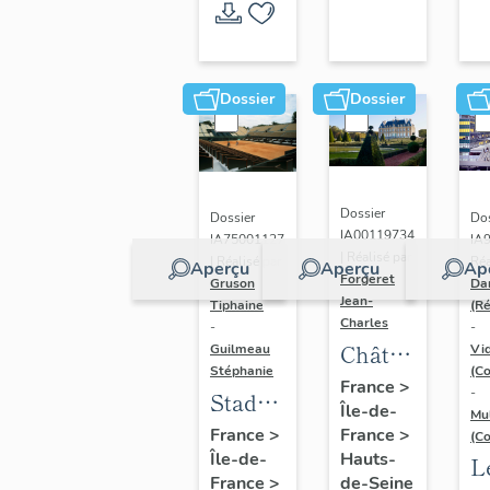
Quatre
saisons
Dossier
Dossier
Dossier
Dos
Dossier
IA00119734
IA
IA75001127
| Réalisé par
Réa
| Réalisé par
Aperçu
Aperçu
Ap
Forgeret
Da
Gruson
Jean-
(R
Tiphaine
Charles
-
-
Château
Vi
Guilmeau
(Co
Stéphanie
de
France
>
-
Stade
Île-de-
Sceaux
Mu
Roland-
France
>
France
>
(Co
Hauts-
Île-de-
Garros
L
de-Seine
France
>