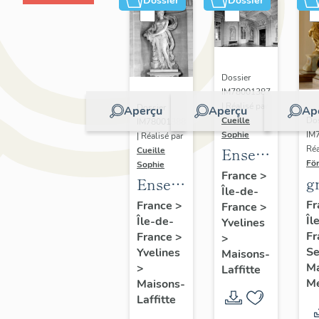
Dossier
Dossier
Dossier
IM78001387
| Réalisé par
Dossier
Aperçu
Aperçu
Ap
Cueille
Dos
IM78001388
Sophie
IM
| Réalisé par
Réa
Ensemble
Cueille
För
Sophie
de
France
>
g
Ensemble
Île-de-
décors
sc
de
Fr
France
>
France
>
Îl
b
Île-de-
quatre
Yvelines
Fr
France
>
>
sculptures
Se
Yvelines
Maisons-
grandeur
M
>
Laffitte
nature
M
Maisons-
Laffitte
: les