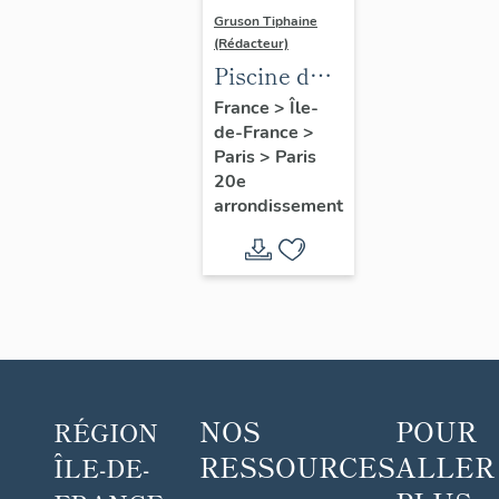
Gruson Tiphaine
(Rédacteur)
Piscine des
Tourelles,
France
>
Île-
de-France
>
Georges
Paris
>
Paris
Vallerey,
20e
Paris 20e
arrondissement
NOS
POUR
RÉGION
RESSOURCES
ALLER
ÎLE-DE-