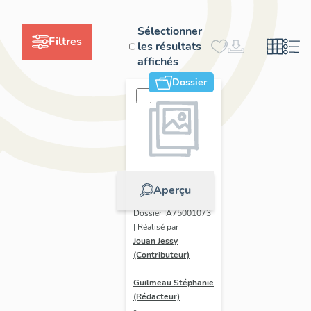
Sélectionner
Filtres
les résultats
affichés
Dossier
Aperçu
Dossier IA75001073
| Réalisé par
Jouan Jessy
(Contributeur)
-
Guilmeau Stéphanie
(Rédacteur)
-