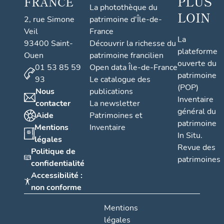
PLUS
FRANCE
La photothèque du
LOIN
2, rue Simone
patrimoine d'Île-de-
Veil
France
La
93400 Saint-
Découvrir la richesse du
plateforme
Ouen
patrimoine francilien
ouverte du
01 53 85 59
Open data Île-de-France
patrimoine
93
Le catalogue des
(POP)
Nous
publications
Inventaire
contacter
La newsletter
général du
Aide
Patrimoines et
patrimoine
Mentions
Inventaire
In Situ.
légales
Revue des
Politique de
patrimoines
confidentialité
Accessibilité :
non conforme
Mentions
légales