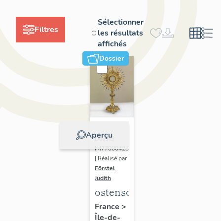
Sélectionner
Filtres
les résultats
affichés
Dossier
Aperçu
Dossier
IM77000423
| Réalisé par
Förstel
Judith
ostensoir
France
>
Île-de-