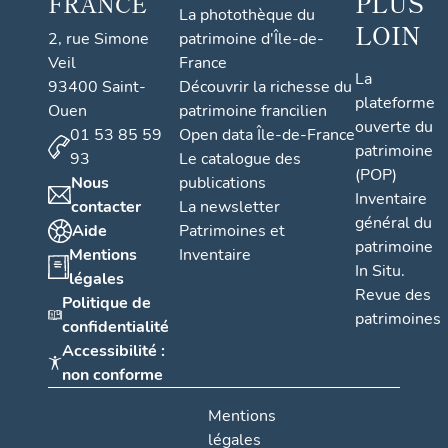
PLUS
FRANCE
La photothèque du
LOIN
2, rue Simone
patrimoine d'Île-de-
Veil
France
La
93400 Saint-
Découvrir la richesse du
plateforme
Ouen
patrimoine francilien
ouverte du
01 53 85 59
Open data Île-de-France
patrimoine
93
Le catalogue des
(POP)
Nous
publications
Inventaire
contacter
La newsletter
général du
Aide
Patrimoines et
patrimoine
Mentions
Inventaire
In Situ.
légales
Revue des
Politique de
patrimoines
confidentialité
Accessibilité :
non conforme
Mentions
légales