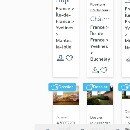
I
Roselyne
(détruit)
I
France
>
Fr
(Rédacteur)
Île-de-
Îl
l'
Château
France
>
Fr
d'eau
France
>
Yvelines
Yv
Île-de-
du Val
>
>
France
>
Mantes-
Ma
Fourré
Yvelines
la-Jolie
la
>
Buchelay
Dossier
Dossier
Dos
Dossier
IA
Dossier
IA78002201
| R
IA78002207
| Réalisé par
Bu
| Réalisé par