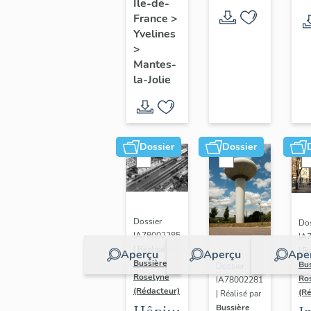
Île-de-
France
>
Yvelines
>
Mantes-
la-Jolie
Dossier
Dossier
Dossier
Dos
IA78002285
IA
| Réalisé par
| R
Aperçu
Aperçu
Ape
Bussière
Bu
Dossier
Roselyne
Ro
IA78002281
(Rédacteur)
(R
| Réalisé par
Hôpital
Bussière