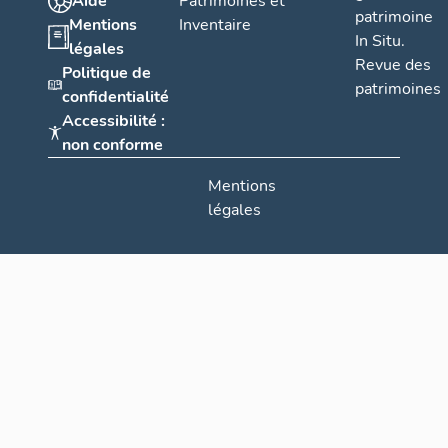
Aide
Patrimoines et
patrimoine
Mentions
Inventaire
In Situ.
légales
Revue des
Politique de
patrimoines
confidentialité
Accessibilité :
non conforme
Mentions
légales