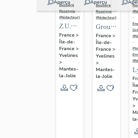
Aperçu
Aperçu
Ape
Bussière
Ro
Bussière
Roselyne
(R
Roselyne
(Rédacteur)
-
(Rédacteur)
En
Z.U.P.
Groupe
Gr
du Val
Scolaire
France
>
France
>
(R
Île-de-
Fourré
Île-de-
Les
-
France
>
France
>
Phi
Jonquilles,
Em
Yvelines
Yvelines
Rousseau,
(R
>
>
L
Colette
Mantes-
Mantes-
la-Jolie
la-Jolie
S
Fr
Îl
E
Fr
e
Yv
R
>
Ma
la