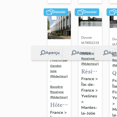
Dossier
Dossier
Dossier
Dos
IA78002219
IA
| Réalisé par
| R
Dossier
Aperçu
Aperçu
Ape
Bussière
Bu
IA78002178
Roselyne
Ro
| Réalisé par
(Rédacteur)
(R
Gandini
Résidences
Q
Julie
(Rédacteur)
de la
France
>
de
Fr
-
Île-de-
Tour
Îl
R
Bussière
France
>
Fr
et
Roselyne
Yvelines
Yv
(Rédacteur)
Saint-
>
>
Hôtel
Maclou
Mantes-
Ma
de ville
France
>
la-Jolie
la