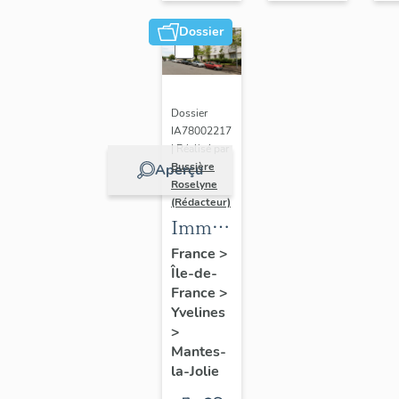
Dossier
Dossier
IA78002217
| Réalisé par
Bussière
Aperçu
Roselyne
(Rédacteur)
Immeubles
de la
France
>
Île-de-
Demi-
France
>
Lune
Yvelines
>
Mantes-
la-Jolie