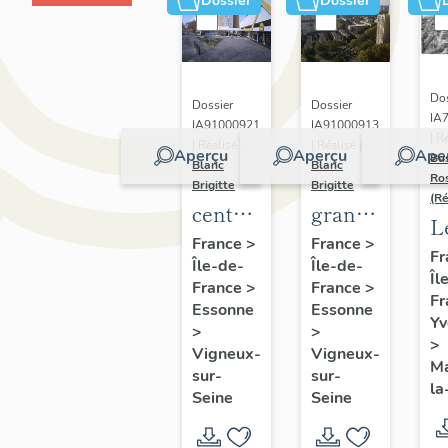
Dossier
Dossier
Dos
Dossier
Dossier
IA
IA91000921
IA91000913
| R
| Réalisé par
| Réalisé par
Aperçu
Aperçu
Ape
Bu
Blanc
Blanc
Ro
Brigitte
Brigitte
(R
centre
grand
L
commercial
ensemble
France
>
France
>
B
Fr
Île-de-
Île-de-
de la
de la
Îl
q
France
>
France
>
Croix
Croix
Fr
Essonne
Essonne
Blanche
Blanche
Yv
>
>
>
Vigneux-
Vigneux-
Ma
sur-
sur-
la
Seine
Seine