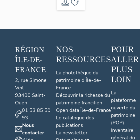
NOS
POUR
RÉGION
RESSOURCES
ALLER
ÎLE-DE-
PLUS
FRANCE
La photothèque du
LOIN
2, rue Simone
patrimoine d'Île-de-
Veil
France
La
93400 Saint-
Découvrir la richesse du
plateforme
Ouen
patrimoine francilien
ouverte du
01 53 85 59
Open data Île-de-France
patrimoine
93
Le catalogue des
(POP)
Nous
publications
Inventaire
contacter
La newsletter
général du