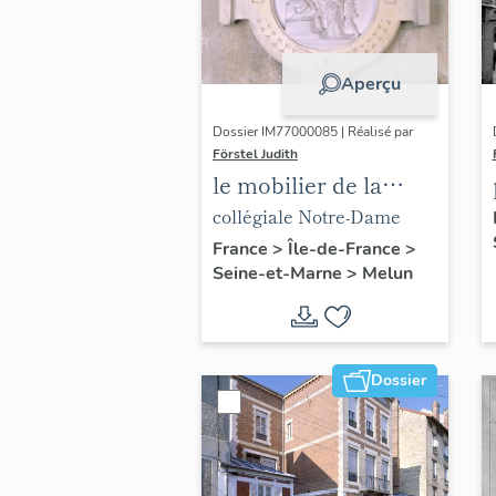
Aperçu
Dossier IM77000085 | Réalisé par
Förstel Judith
le mobilier de la
collégiale Notre-
collégiale Notre-Dame
Dame
France
>
Île-de-France
>
Seine-et-Marne
>
Melun
Dossier