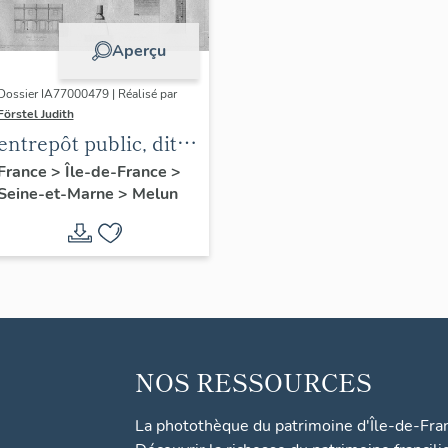
Aperçu
Dossier IA77000479 | Réalisé par
Förstel Judith
entrepôt public, dit
magasins généraux,
France
>
Île-de-France
>
Seine-et-Marne
>
Melun
et bureau central de
l'octroi
NOS RESSOURCES
La photothèque du patrimoine d'Île-de-Fra