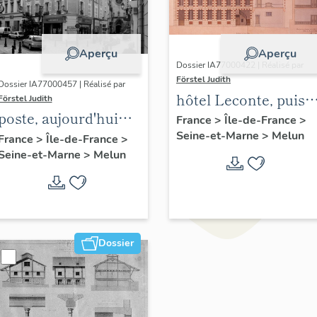
Aperçu
Aperçu
Dossier IA77000422 | Réalisé par
Förstel Judith
Dossier IA77000457 | Réalisé par
hôtel Leconte, puis
Förstel Judith
poste, aujourd'hui
école de filles
France
>
Île-de-France
>
immeuble
Seine-et-Marne
>
Melun
France
>
Île-de-France
>
Seine-et-Marne
>
Melun
Dossier