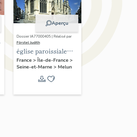
Aperçu
Dossier IA77000405 | Réalisé par
Förstel Judith
église paroissiale
Saint-Aspais
France
>
Île-de-France
>
Seine-et-Marne
>
Melun