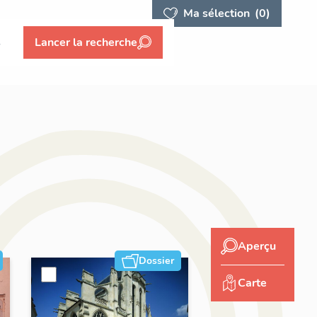
Ma sélection
(0)
s
Lancer la recherche
Aperçu
Dossier
Carte