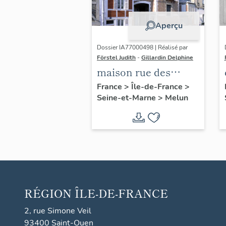
Aperçu
Dossier IA77000498 | Réalisé par
Förstel Judith
-
Gillardin Delphine
maison rue des
Fossés
France
>
Île-de-France
>
Seine-et-Marne
>
Melun
RÉGION
ÎLE-DE-FRANCE
2, rue Simone Veil
93400 Saint-Ouen