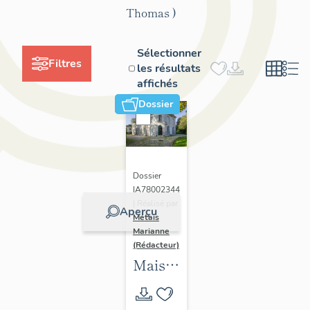
Thomas )
Sélectionner
Filtres
les résultats
affichés
Dossier
Dossier
IA78002344
| Réalisé par
Aperçu
Métais
Marianne
(Rédacteur)
Maison
de
villégiature