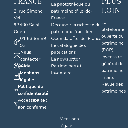
PLUS
FRANCE
La photothèque du
LOIN
2, rue Simone
patrimoine d'Île-de-
Veil
France
La
93400 Saint-
Découvrir la richesse du
plateforme
Ouen
patrimoine francilien
ouverte du
01 53 85 59
Open data Île-de-France
patrimoine
93
Le catalogue des
(POP)
Nous
publications
Inventaire
contacter
La newsletter
général du
Aide
Patrimoines et
patrimoine
Mentions
Inventaire
In Situ.
légales
Revue des
Politique de
patrimoines
confidentialité
Accessibilité :
non conforme
Mentions
légales