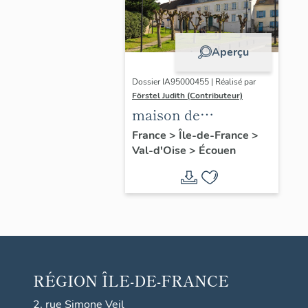
Aperçu
Dossier IA95000455 | Réalisé par
Förstel Judith (Contributeur)
maison de
campagne, 2-4 place
France
>
Île-de-France
>
Val-d'Oise
>
Écouen
Jean Le Vacher,
également
gendarmerie et
maison de peintre
RÉGION
ÎLE-DE-FRANCE
2, rue Simone Veil