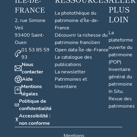
PLUS
FRANCE
La photothèque du
LOIN
2, rue Simone
patrimoine d'Île-de-
Veil
France
La
93400 Saint-
Découvrir la richesse du
plateforme
Ouen
patrimoine francilien
ouverte du
01 53 85 59
Open data Île-de-France
patrimoine
93
Le catalogue des
(POP)
Nous
publications
Inventaire
contacter
La newsletter
général du
Aide
Patrimoines et
patrimoine
Mentions
Inventaire
In Situ.
légales
Revue des
Politique de
patrimoines
confidentialité
Accessibilité :
non conforme
Mentions