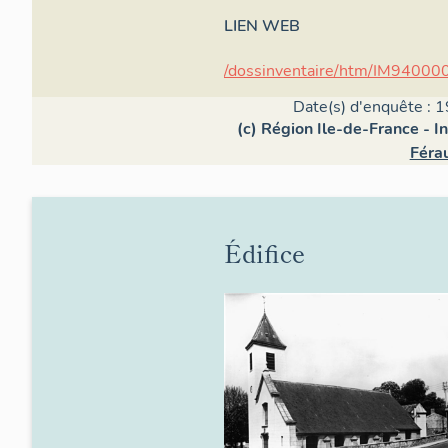
LIEN WEB
/dossinventaire/htm/IM94000
Date(s) d'enquête : 1
(c) Région Ile-de-France - I
Féra
Édifice