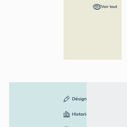
Ile-de-
Voir tout
France -
Inventaire
général du
patrimoine
culturel
Désignation
Historique