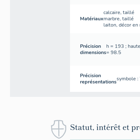
calcaire
,
taillé
Matériaux
marbre
,
taillé
laiton
,
décor en 
Précision
h = 193 ; haute
dimensions
= 98.5
Précision
symbole : 
représentations
Statut, intérêt et p