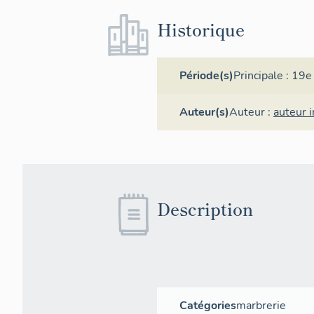
Historique
Période(s)
Principale :
19e 
Auteur(s)
Auteur :
auteur 
Description
Catégories
marbrerie