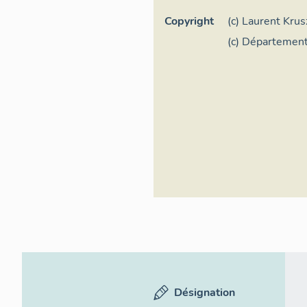
Copyright
(c) Laurent Krus
France
(c) Département
Denis
Désignation