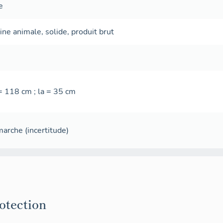
e
gine animale
,
solide
,
produit brut
 = 118 cm ; la = 35 cm
 marche
(incertitude)
rotection