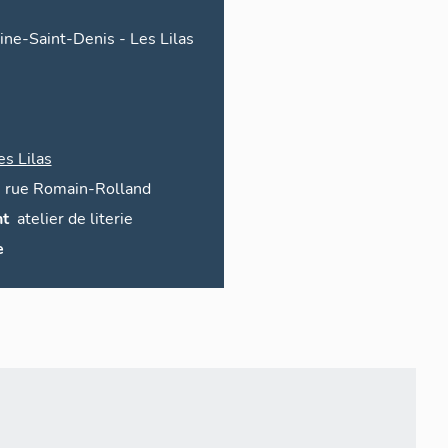
ine-Saint-Denis
-
Les Lilas
es Lilas
7
rue
Romain-Rolland
t
atelier de literie
e