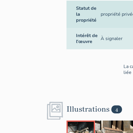
Statut de
la
propriété privé
propriété
Intérêt de
À signaler
l'œuvre
La c
liée
Illustrations
4