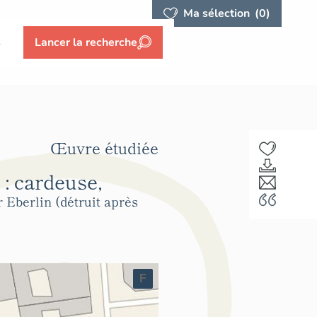
Ma sélection
(0)
s
Lancer la recherche
Œuvre étudiée
: cardeuse,
r Eberlin (détruit après
F