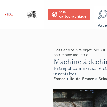
Vue
cartographique
Accé
Dossier d’œuvre objet IM9300
patrimoine industriel
Machine à déchiq
Entrepôt commercial Victor
inventaire)
France
>
Île-de-France
>
Sein