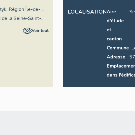
zyk, Région Île-de-
LOCALISATION
Aire
Se
 de la Seine-Saint-
d'étude
et
Voir tout
canton
Commune
L
Adresse
5
Emplacemen
dans l'édific