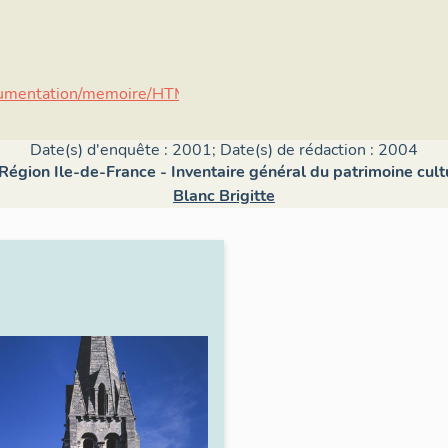
documentation/memoire/HTML/IVR11/IM91001391/index.htm;;D
Date(s) d'enquête : 2001; Date(s) de rédaction : 2004
 Région Ile-de-France - Inventaire général du patrimoine cult
Blanc Brigitte