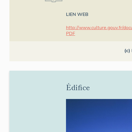
LIEN WEB
http://www.culture.gouv.fr/
PDF
(c)
Édifice