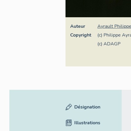
Auteur
Ayrault Philipp
Copyright
(c) Philippe Ayr
France
(c) ADAGP
Désignation
Illustrations