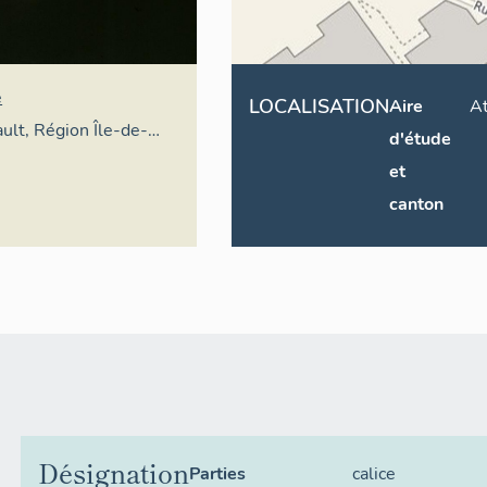
e
LOCALISATION
Aire
A
ault, Région Île-de-
d'étude
et
canton
Désignation
Parties
calice