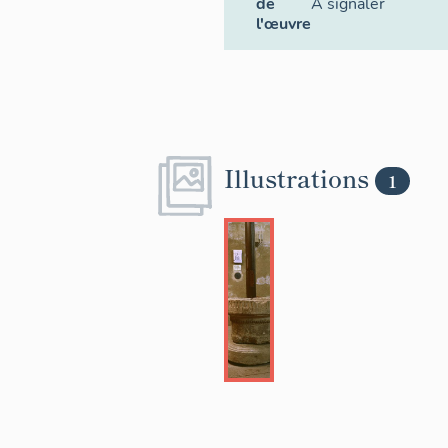
de
À signaler
l'œuvre
Illustrations
1