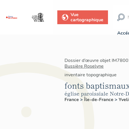
Vue
cartographique
Accéd
Dossier d’œuvre objet IM78002
Bussière Roselyne
inventaire topographique
fonts baptismaux
église paroissiale Notre-
France
>
Île-de-France
>
Yvel