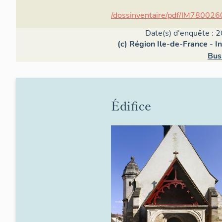
/dossinventaire/pdf/IM780026
Date(s) d'enquête : 2
(c) Région Ile-de-France - I
Bus
Édifice