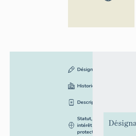
Inventaire
général du
patrimoine
culturel
Désignation
Historique
Description
Statut,
Désigna
intérêt et
protection