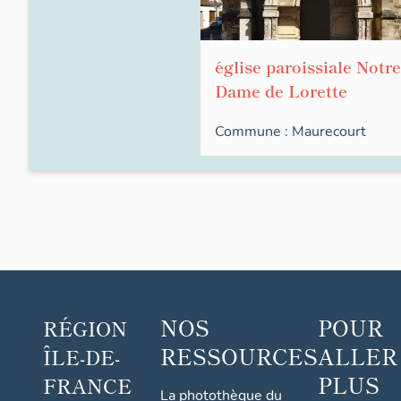
église paroissiale Notre
Dame de Lorette
Commune :
Maurecourt
NOS
POUR
RÉGION
RESSOURCES
ALLER
ÎLE-DE-
PLUS
FRANCE
La photothèque du