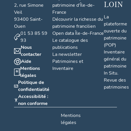
LOIN
2, rue Simone
patrimoine d'Île-de-
Veil
France
La
93400 Saint-
Découvrir la richesse du
plateforme
Ouen
patrimoine francilien
ouverte du
01 53 85 59
Open data Île-de-France
patrimoine
93
Le catalogue des
(POP)
Nous
publications
Inventaire
contacter
La newsletter
général du
Aide
Patrimoines et
patrimoine
Mentions
Inventaire
In Situ.
légales
Revue des
Politique de
patrimoines
confidentialité
Accessibilité :
non conforme
Mentions
légales