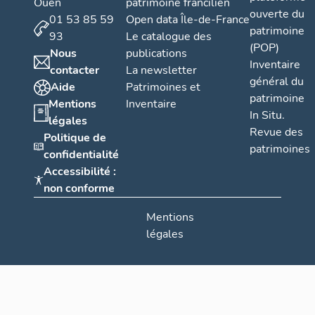
Ouen
patrimoine francilien
ouverte du
01 53 85 59
Open data Île-de-France
patrimoine
93
Le catalogue des
(POP)
Nous
publications
Inventaire
contacter
La newsletter
général du
Aide
Patrimoines et
patrimoine
Mentions
Inventaire
In Situ.
légales
Revue des
Politique de
patrimoines
confidentialité
Accessibilité :
non conforme
Mentions
légales