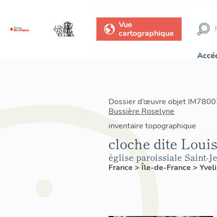
Vue
cartographique
Accéd
Dossier d’œuvre objet IM78002
Bussière Roselyne
inventaire topographique
cloche dite Loui
église paroissiale Saint-J
France
>
Île-de-France
>
Yvel