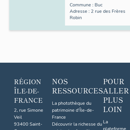
Commune :
Buc
Adresse : 2
rue des
Frères
Robin
NOS
POUR
RÉGION
RESSOURCES
ALLER
ÎLE-DE-
PLUS
FRANCE
La photothèque du
LOIN
2, rue Simone
patrimoine d'Île-de-
Veil
France
La
93400 Saint-
Découvrir la richesse du
plateforme