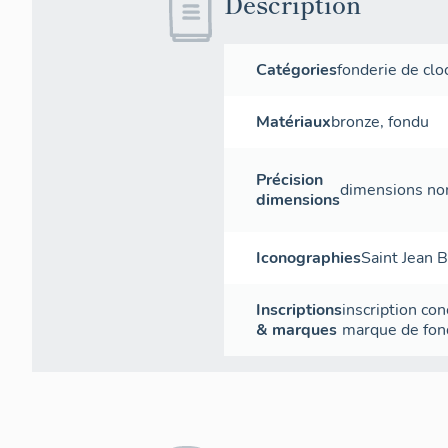
Description
Catégories
fonderie de clo
Matériaux
bronze
,
fondu
Précision
dimensions non
dimensions
Iconographies
Saint Jean B
Inscriptions
inscription co
& marques
marque de fon