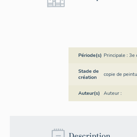
Période(s)
Principale :
3e 
Stade de
copie
de peint
création
Auteur(s)
Auteur :
Description