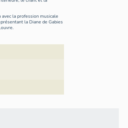
térieure, le chant et la
n avec la profession musicale
eprésentant la Diane de Gabies
Louvre.