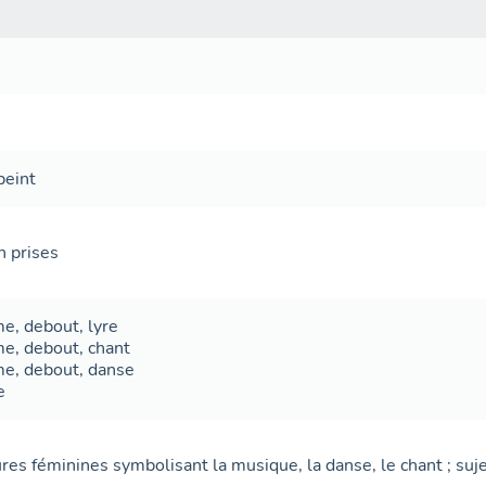
peint
 prises
me
,
debout
,
lyre
me
,
debout
,
chant
me
,
debout
,
danse
e
gures féminines symbolisant la musique, la danse, le chant ; suj