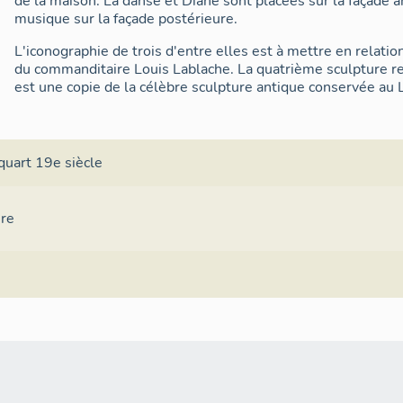
de la maison. La danse et Diane sont placées sur la façade an
musique sur la façade postérieure.
L'iconographie de trois d'entre elles est à mettre en relatio
du commanditaire Louis Lablache. La quatrième sculpture r
est une copie de la célèbre sculpture antique conservée au 
quart 19e siècle
ure