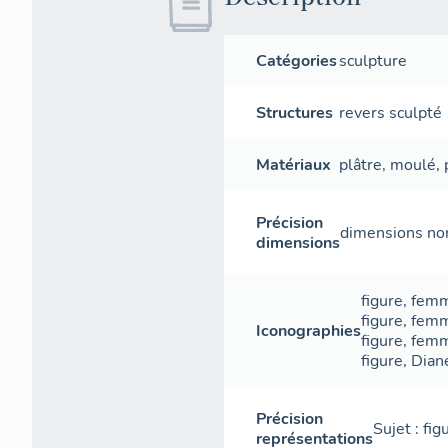
Catégories
sculpture
Structures
revers sculpté
Matériaux
plâtre
,
moulé
,
Précision
dimensions non
dimensions
figure
,
fem
figure
,
fem
Iconographies
figure
,
fem
figure
,
Dian
Précision
Sujet : fi
représentations