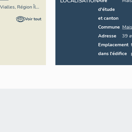
LOCALISATION
Aire
Mais
Vialles, Région Île-
d'étude
et canton
Voir tout
Commune
Mais
Adresse
39
a
Emplacement
dans l'édifice