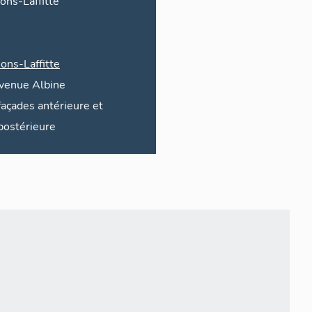
ons-Laffitte
ons-Laffitte
venue
Albine
façades antérieure et
postérieure