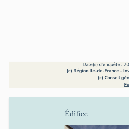
Date(s) d'enquête : 20
(c) Région Ile-de-France - In
(c) Conseil gé
Fö
Édifice