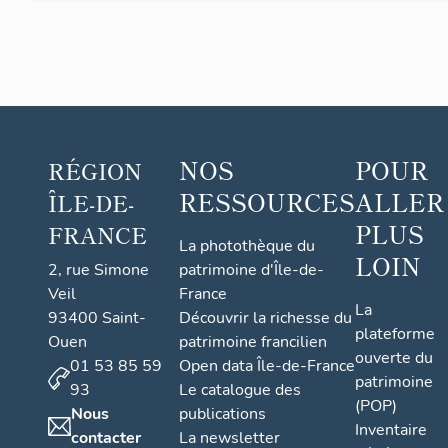
NOS
POUR
RÉGION
RESSOURCES
ALLER
ÎLE-DE-
PLUS
FRANCE
La photothèque du
LOIN
2, rue Simone
patrimoine d'Île-de-
Veil
France
La
93400 Saint-
Découvrir la richesse du
plateforme
Ouen
patrimoine francilien
ouverte du
01 53 85 59
Open data Île-de-France
patrimoine
93
Le catalogue des
(POP)
Nous
publications
Inventaire
contacter
La newsletter