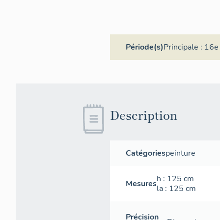
Période(s)
Principale :
16e 
Description
Catégories
peinture
h
: 125
cm
Mesures
la
: 125
cm
Précision