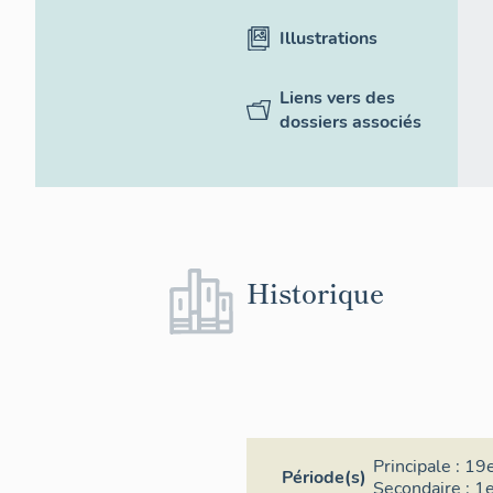
Illustrations
Liens vers des
dossiers associés
Historique
Principale :
19e
Période(s)
Secondaire :
1e