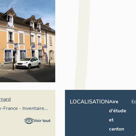
rnard
LOCALISATION
Aire
E
e-France - Inventaire
d'étude
imoine culturel
et
Voir tout
canton