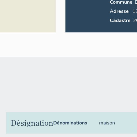
Commune
Adresse
1
Cadastre
Désignation
Dénominations
maison