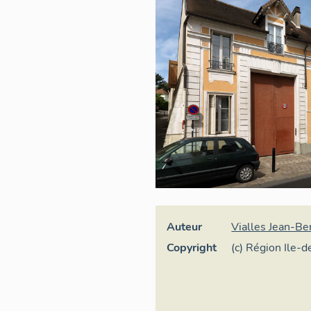
Auteur
Vialles Jean-Be
Copyright
(c) Région Ile-d
général du patr