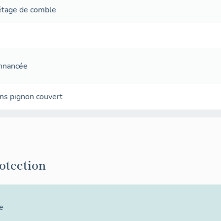
étage de comble
onnancée
ans
pignon couvert
rotection
e