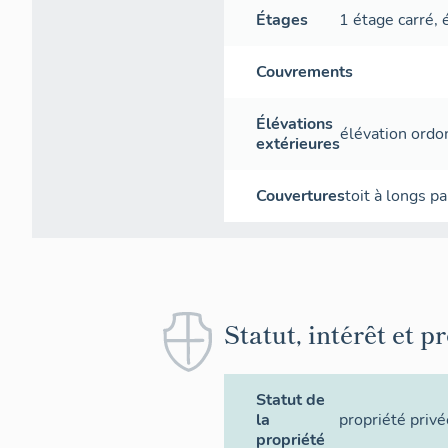
Étages
1 étage carré
,
Couvrements
Élévations
élévation ord
extérieures
Couvertures
toit à longs p
Statut, intérêt et p
Statut de
la
propriété privé
propriété