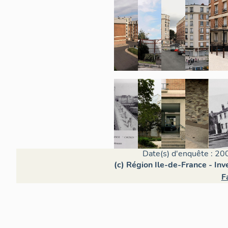
Date(s) d'enquête : 20
(c) Région Ile-de-France - Inv
F