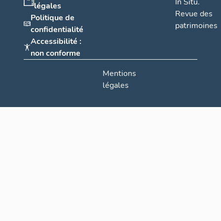
In Situ.
légales
Revue des
Politique de
patrimoines
confidentialité
Accessibilité :
non conforme
Mentions
légales