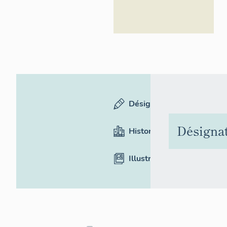
de-France
Désignation
Désigna
Historique
Illustrations