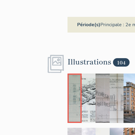
Période(s)
Principale :
2e m
Illustrations
104