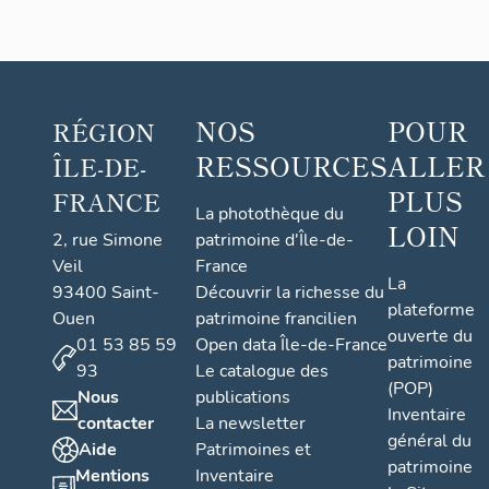
NOS
POUR
RÉGION
RESSOURCES
ALLER
ÎLE-DE-
PLUS
FRANCE
La photothèque du
LOIN
2, rue Simone
patrimoine d'Île-de-
Veil
France
La
93400 Saint-
Découvrir la richesse du
plateforme
Ouen
patrimoine francilien
ouverte du
01 53 85 59
Open data Île-de-France
patrimoine
93
Le catalogue des
(POP)
Nous
publications
Inventaire
contacter
La newsletter
général du
Aide
Patrimoines et
patrimoine
Mentions
Inventaire