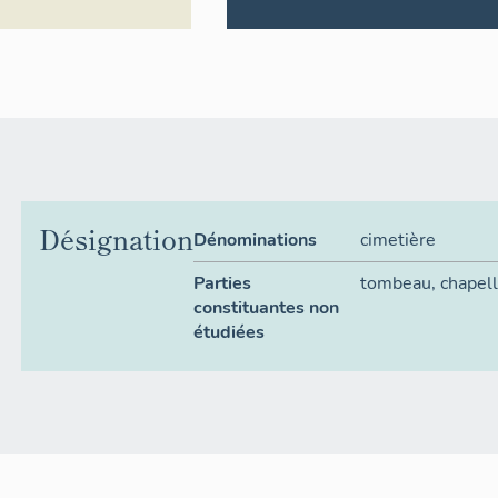
Désignation
Dénominations
cimetière
Parties
tombeau
,
chapell
constituantes non
étudiées