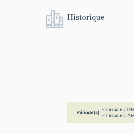
Historique
Principale :
19e
Période(s)
Principale :
20e