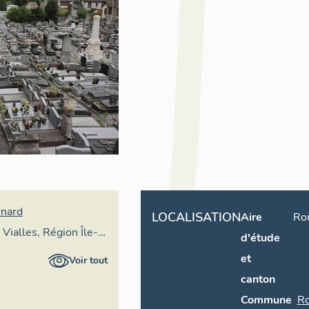
rnard
LOCALISATION
Aire
Ro
 Vialles, Région Île-
d'étude
et
Voir tout
canton
Commune
Ro