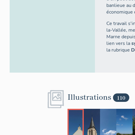
banlieue au d
économique de
Ce travail s'
la-Vallée, m
Marne depuis
lien vers la
s
la rubrique
D
Illustrations
110