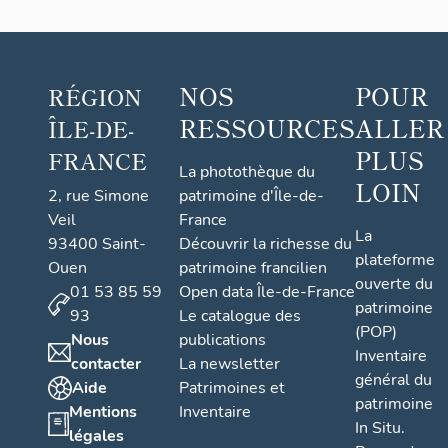
NOS
POUR
RÉGION
RESSOURCES
ALLER
ÎLE-DE-
PLUS
FRANCE
La photothèque du
LOIN
2, rue Simone
patrimoine d'Île-de-
Veil
France
La
93400 Saint-
Découvrir la richesse du
plateforme
Ouen
patrimoine francilien
ouverte du
01 53 85 59
Open data Île-de-France
patrimoine
93
Le catalogue des
(POP)
Nous
publications
Inventaire
contacter
La newsletter
général du
Aide
Patrimoines et
patrimoine
Mentions
Inventaire
In Situ.
légales