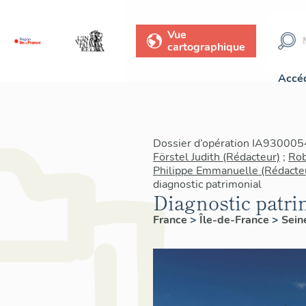
Vue
cartographique
Accéd
Dossier d’opération IA9300054
Förstel Judith (Rédacteur)
;
Rob
Philippe Emmanuelle (Rédacte
diagnostic patrimonial
Diagnostic patri
France
>
Île-de-France
>
Sein