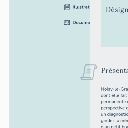
Illustrations
Désign
Documentation
Présent
Noisy-le-Gra
dont elle fait
permanente qu
perspective 
un diagnostic
garder la mém
d’un petit bo