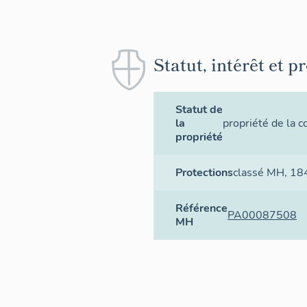
Statut, intérêt et p
Statut de
la
propriété de la
propriété
Protections
classé MH
, 18
Référence
PA00087508
MH