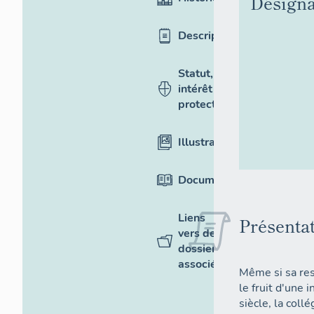
Désigna
Description
Statut,
intérêt et
protection
Illustrations
Documentation
Liens
Présenta
vers des
dossiers
associés
Même si sa re
le fruit d'une 
siècle, la coll