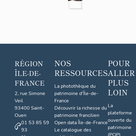
Mantes-
Mantes-
Mantes-
Mantes
M
nt n°1
r
la-Jolie
la-Jolie
la-Jolie
la-Jolie
la
dite
l
Vierg
c
de
a
Villar
eaux
NOS
POUR
RÉGION
RESSOURCES
ALLER
ÎLE-DE-
PLUS
FRANCE
La photothèque du
LOIN
2, rue Simone
patrimoine d'Île-de-
Veil
France
La
93400 Saint-
Découvrir la richesse du
plateforme
Ouen
patrimoine francilien
ouverte du
01 53 85 59
Open data Île-de-France
patrimoine
93
Le catalogue des
(POP)