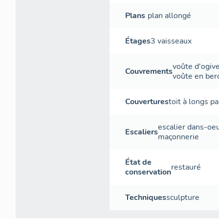
Plans
plan allongé
Étages
3 vaisseaux
voûte d'ogiv
Couvrements
voûte en ber
Couvertures
toit à longs p
escalier dans-oe
Escaliers
maçonnerie
État de
restauré
conservation
Techniques
sculpture