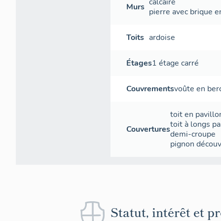
calcaire
Murs
pierre avec brique 
Toits
ardoise
Étages
1 étage carré
Couvrements
voûte en ber
toit en pavillo
toit à longs p
Couvertures
demi-croupe
pignon découv
Statut, intérêt et p