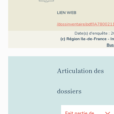
LIEN WEB
/dossinventaire/pdf/IA780021
Date(s) d'enquête : 2
(c) Région Ile-de-France - I
Bus
Articulation des
dossiers
Fait partie de