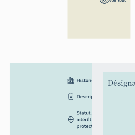
Voir tout
Région Île-
de-France
Historique
Désigna
Description
Statut,
intérêt et
protection