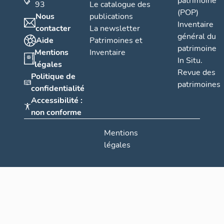
patrimoine
93
Le catalogue des
(POP)
Nous
publications
Inventaire
contacter
La newsletter
général du
Aide
Patrimoines et
patrimoine
Mentions
Inventaire
In Situ.
légales
Revue des
Politique de
patrimoines
confidentialité
Accessibilité :
non conforme
Mentions
légales