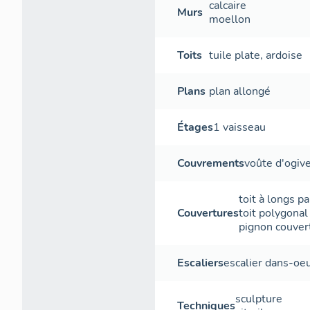
calcaire
Murs
moellon
Toits
tuile plate
,
ardoise
Plans
plan allongé
Étages
1 vaisseau
Couvrements
voûte d'ogiv
toit à longs p
Couvertures
toit polygonal
pignon couver
Escaliers
escalier dans-oe
sculpture
Techniques