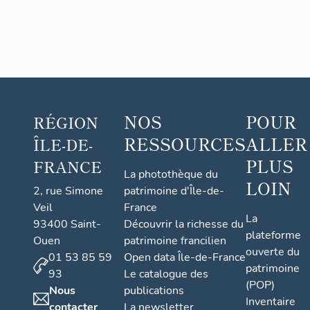
d'Arc
Ju
et 
Ge
av
bé
n
NOS
POUR
RÉGION
RESSOURCES
ALLER
ÎLE-DE-
PLUS
FRANCE
La photothèque du
LOIN
2, rue Simone
patrimoine d'Île-de-
Veil
France
La
93400 Saint-
Découvrir la richesse du
plateforme
Ouen
patrimoine francilien
ouverte du
01 53 85 59
Open data Île-de-France
patrimoine
93
Le catalogue des
(POP)
Nous
publications
Inventaire
contacter
La newsletter