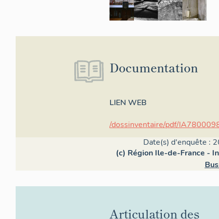
Documentation
LIEN WEB
/dossinventaire/pdf/IA780009
Date(s) d'enquête : 2
(c) Région Ile-de-France - I
Bus
Articulation des