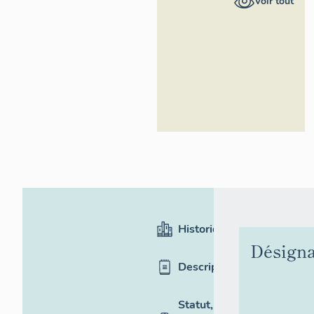
Voir tout
Région Île-
de-France
Historique
Désigna
Description
Statut,