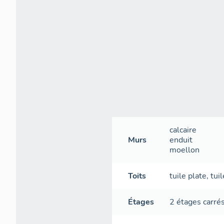
calcaire
Murs
enduit
moellon
Toits
tuile plate
,
tui
Étages
2 étages carré