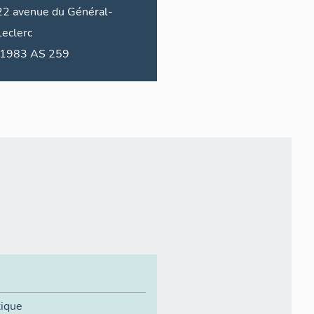
22
avenue du
Général-
Leclerc
1983 AS 259
tique