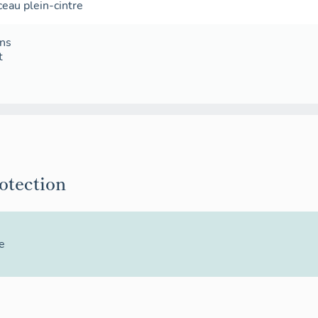
ceau plein-cintre
ans
t
rotection
e