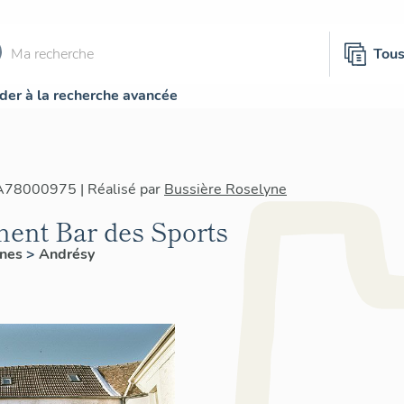
Tou
der à la recherche avancée
IA78000975 | Réalisé par
Bussière Roselyne
ment Bar des Sports
ines
>
Andrésy