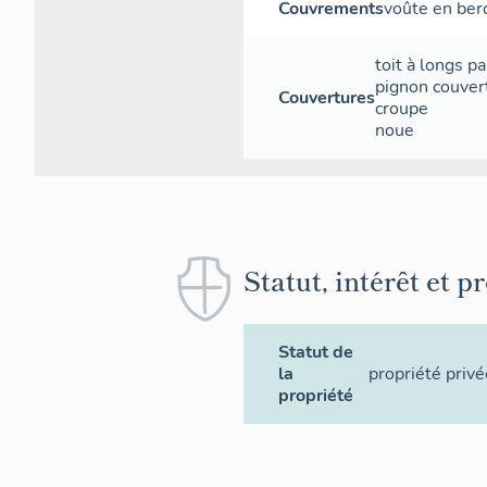
Couvrements
voûte en ber
toit à longs p
pignon couver
Couvertures
croupe
noue
Statut, intérêt et p
Statut de
la
propriété privé
propriété