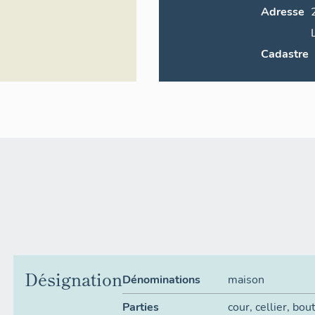
Adresse
Cadastre
Désignation
Dénominations
maison
Parties
cour
,
cellier
,
bou