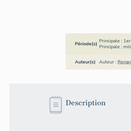
Principale :
1er
Période(s)
Principale :
mil
Auteur(s)
Auteur :
Renar
Description