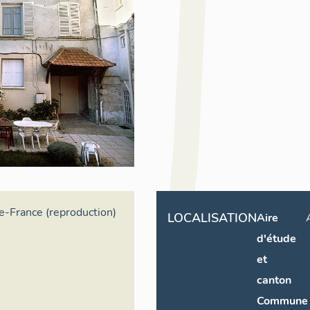
de-France (reproduction)
LOCALISATION
Aire
d'étude
et
canton
Commune