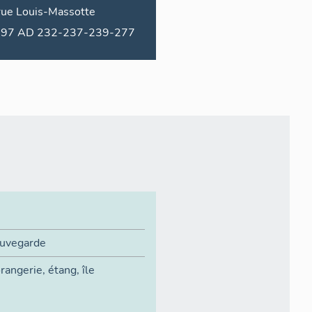
rue
Louis-Massotte
1997 AD 232-237-239-277
auvegarde
rangerie
,
étang
,
île