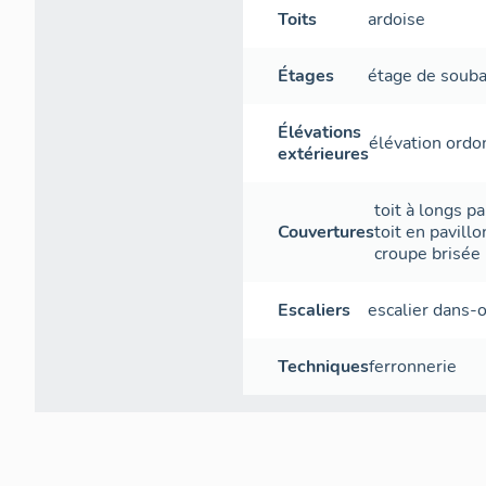
Toits
ardoise
Étages
étage de soub
Élévations
élévation ord
extérieures
toit à longs p
Couvertures
toit en pavillo
croupe brisée
Escaliers
escalier dans-
Techniques
ferronnerie