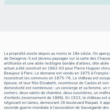
La propriété existe depuis au moins le 18e siècle. On aperçoi
de Delagrive. Il est devenu paysager sur la carte des Chasse
artificielle et une allée rectiligne bordée d'arbres, dite all
actuel a été construit en 1862-63 pour Pierre Huguier chirur
Beaujour à Paris. Le domaine est vendu en 1875 à François P
reconstruit les communs en 1875-76. Le château est occupé
épouse, et leur fille Elisabeth, vicomtesse de Castex et so
domesticité est nombreuse : un concierge et sa femme, un 
cochers, deux valets de chambre, deux cuisinières, un maîtr
d'enfants (recensement de 1886). En 1923, le château est 
négociant en laines, demeurant 26 boulevard Raspail. Il appar
seconde guerre mondiale à l'association de Sauvegarde des 