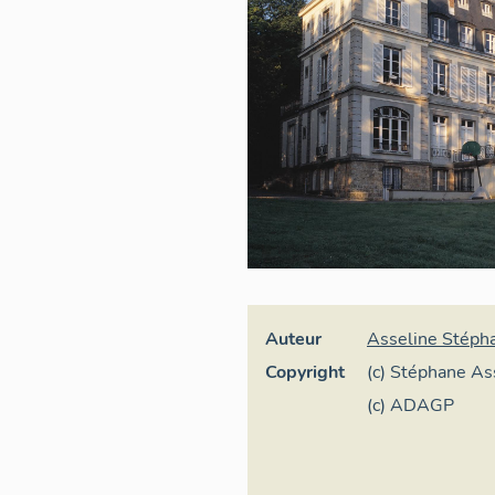
Auteur
Asseline Stéph
Copyright
(c) Stéphane As
France
(c) ADAGP