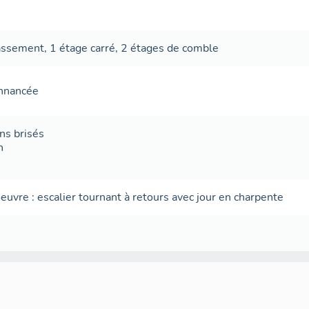
assement
,
1 étage carré
,
2 étages de comble
onnancée
ans brisés
n
oeuvre
:
escalier tournant à retours avec jour
en charpente