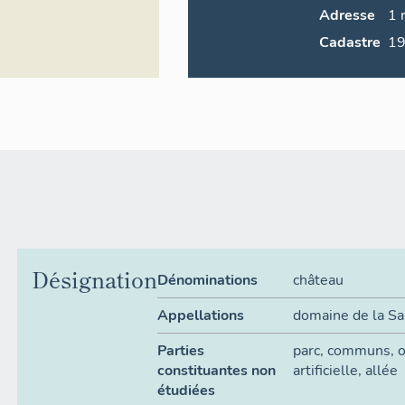
Adresse
1
Cadastre
Désignation
Dénominations
château
Appellations
domaine de la S
Parties
parc
,
communs
,
o
constituantes non
artificielle
,
allée
étudiées