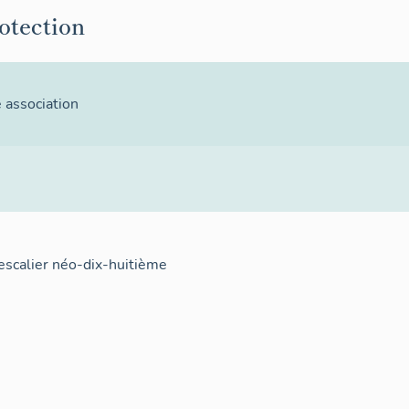
rotection
 association
escalier néo-dix-huitième