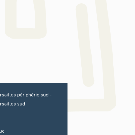
rsailles périphérie sud
-
rsailles sud
uc