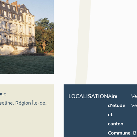
ane
LOCALISATION
Aire
Ve
seline, Région Île-de-
d'étude
Ve
et
canton
Commune
B