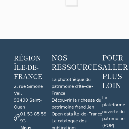
Fran
Thér
méda
rant
>
>
>
>
çois
èse
illon
et
Melun
Melun
Melun
Melun
de
s
paire
Lisie
de
ux
tabo
urets
assor
tis
NOS
POUR
RÉGION
RESSOURCES
ALLER
ÎLE-DE-
PLUS
FRANCE
La photothèque du
LOIN
2, rue Simone
patrimoine d'Île-de-
Veil
France
La
93400 Saint-
Découvrir la richesse du
plateforme
Ouen
patrimoine francilien
ouverte du
01 53 85 59
Open data Île-de-France
patrimoine
93
Le catalogue des
(POP)
Nous
publications