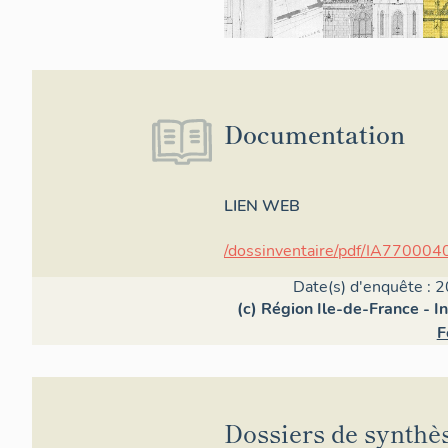
Documentation
LIEN WEB
/dossinventaire/pdf/IA770004
Date(s) d'enquête : 2
(c) Région Ile-de-France - I
F
Dossiers de synthè