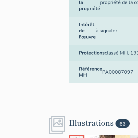
la
propriété de la
propriété
Intérêt
de
à signaler
l'œuvre
Protections
classé MH
, 19
Référence
PA00087097
MH
Illustrations
63