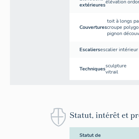
élévation ord
extérieures
toit à longs p
Couvertures
croupe polygo
pignon découv
Escaliers
escalier intérieur
sculpture
Techniques
vitrail
Statut, intérêt et p
Statut de