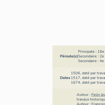
Principale :
16e 
Période(s)
Secondaire :
2e 
Secondaire :
4e 
1506,
daté par trav
Dates
1517,
daté par trav
1674,
daté par trav
Auteur :
Felin Je
travaux historiq
Auteur :
Françoi