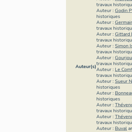
travaux historiq
Auteur :
Godin P
historiques
Auteur :
Germain
travaux historiq
Auteur :
Gittard
travaux historiq
Auteur :
Simon I
travaux historiq
Auteur :
Gourjou
travaux historiq
Auteur(s)
Auteur :
Le Comt
travaux historiq
Auteur :
Sueur N
historiques
Auteur :
Bonnea
historiques
Auteur :
Théveno
travaux historiq
Auteur :
Théveno
travaux historiq
Auteur :
Buval
a