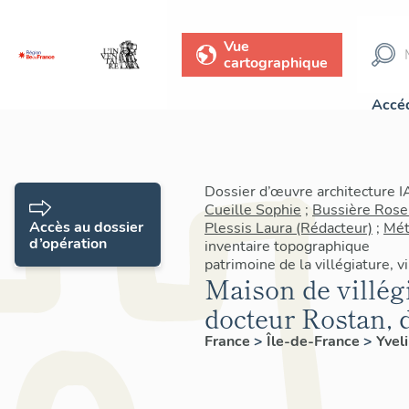
Vue
cartographique
Accéd
Dossier d’œuvre architecture 
Cueille Sophie
;
Bussière Rose
Accès au dossier
Plessis Laura (Rédacteur)
;
Mét
d’opération
inventaire topographique
patrimoine de la villégiature, v
Maison de villég
docteur Rostan, d
France
>
Île-de-France
>
Yvel