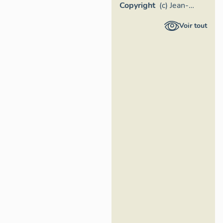
Copyright
(c) Jean-
Bernard
Voir tout
Vialles,
Région Île-
de-France