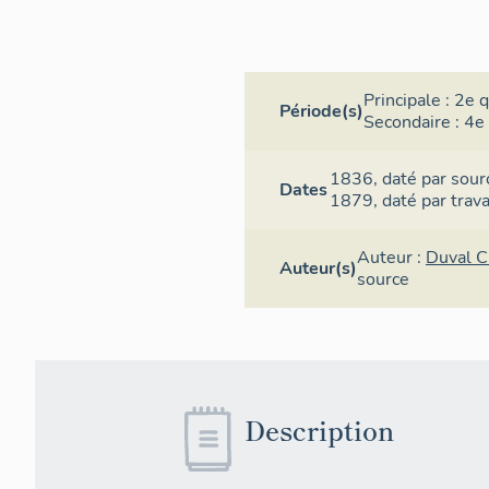
Principale :
2e q
Période(s)
Secondaire :
4e 
1836,
daté par sour
Dates
1879,
daté par trav
Auteur :
Duval C
Auteur(s)
source
Description