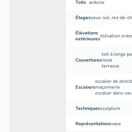
Toits
ardoise
Étages
sous-sol
,
rez-de-c
Élévations
élévation ord
extérieures
toit à longs p
Couvertures
noue
terrasse
escalier de distri
Escaliers
maçonnerie
escalier dans-oe
Techniques
sculpture
Représentations
vase