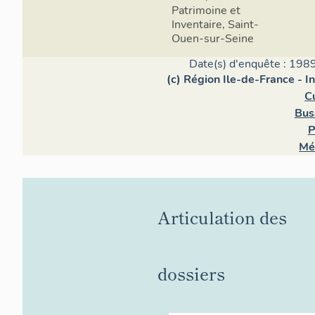
Patrimoine et
Inventaire, Saint-
Ouen-sur-Seine
Date(s) d'enquête : 1989
(c) Région Ile-de-France - I
C
Bus
P
Mé
Articulation des
dossiers