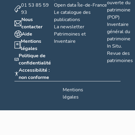
ouverte du
01 53 85 59
Open data Île-de-France
patrimoine
93
Le catalogue des
(POP)
Nous
publications
Inventaire
contacter
La newsletter
général du
Aide
Patrimoines et
patrimoine
Mentions
Inventaire
In Situ.
légales
Revue des
Politique de
patrimoines
confidentialité
Accessibilité :
non conforme
Mentions
légales